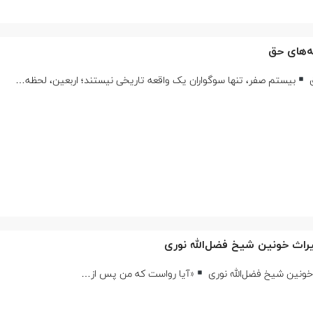
ه‌های حق
ق
بیستم صفر، تنها سوگواران یک واقعه‌ تاریخی نیستند؛ اربعین، لحظه‌…
 میراث خونین شیخ فضل‌الله نوری
ث خونین شیخ فضل‌الله نوری
«آیا رواست که من پس از…