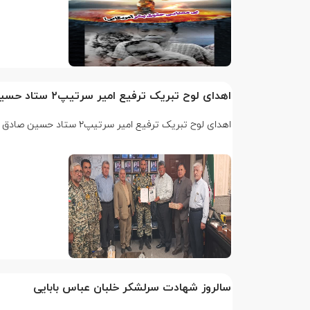
اهدای لوح تبریک ترفیع امیر سرتیپ۲ ستاد حسین صادق زاده فرمانده تیپ ۲۵ واکنش سریع شهید آبگون نزاجا مستقر در تبریز
اهدای لوح تبریک ترفیع امیر سرتیپ۲ ستاد حسین صادق زاده فرمانده تیپ ۲۵ واکنش سریع شهید آبگون نزاجا مستقر در…
سالروز شهادت سرلشکر خلبان عباس بابایی