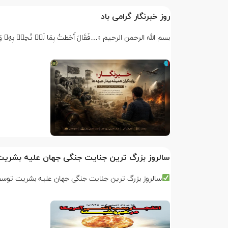
روز خبرنگار گرامی باد
بسم الله الرحمن الرحیم «…فَقَالَ أَحَطتُ بِمَا لَمۡ تُحِطۡ بِهِۦ وَجِئۡتُك
سالروز بزرگ ترین جنایت جنگی جهان علیه بشری
سالروز بزرگ ترین جنایت جنگی جهان علیه بشریت توس