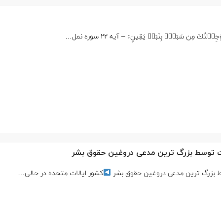
َ مِن سَبَإِۭ بِنَبَإࣲ يَقِينٍ» – آیه 22 سوره نمل…
ت توسط بزرگ ترین مدعی دروغین حقوق بشر
ط بزرگ ترین مدعی دروغین حقوق بشر
کشور ایالات متحده در حالی…