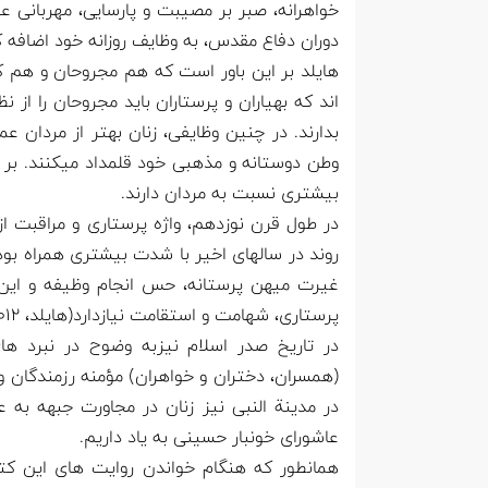
خواهرانه، صبر بر مصیبت و پارسایی، مهربانی عفی
دوران دفاع مقدس، به وظایف روزانه خود اضافه ک
هایلد بر این باور است که هم مجروحان و هم کا
اند که بهیاران و پرستاران باید مجروحان را از 
بدارند. در چنین وظایفی، زنان بهتر از مردان عم
وطن دوستانه و مذهبی خود قلمداد میکنند. بر ط
بیشتری نسبت به مردان دارند.
در طول قرن نوزدهم، واژه پرستاری و مراقبت از
روند در سالهای اخیر با شدت بیشتری همراه بود
غیرت میهن پرستانه، حس انجام وظیفه و این ب
پرستاری، شهامت و استقامت نیازدارد(هایلد، ۲۰۱۲).
در تاریخ صدر اسلام نیزبه وضوح در نبرد ه
(همسران، دختران و خواهران) مؤمنه رزمندگان و
در مدینة النبی نیز زنان در مجاورت جبهه به ع
عاشورای خونبار حسینی به یاد داریم.
همانطور که هنگام خواندن روایت های این کتا