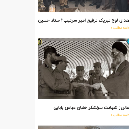
دای لوح تبریک ترفیع امیر سرتیپ۲ ستاد حسین صادق زاده فرمانده تیپ ۲۵ واکنش سریع شهید آبگون نزاجا مستقر در تبریز
دامه مطلب »
الروز شهادت سرلشکر خلبان عباس بابایی
دامه مطلب »