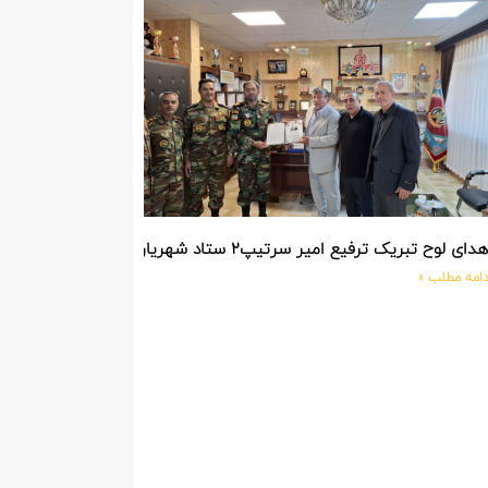
دای لوح تبریک ترفیع امیر سرتیپ۲ ستاد شهریار پورفضلی فرمانده تیپ ۳۶۴ شهید نصیرزاده نزاجا مستقر در مهاباد
دامه مطلب »