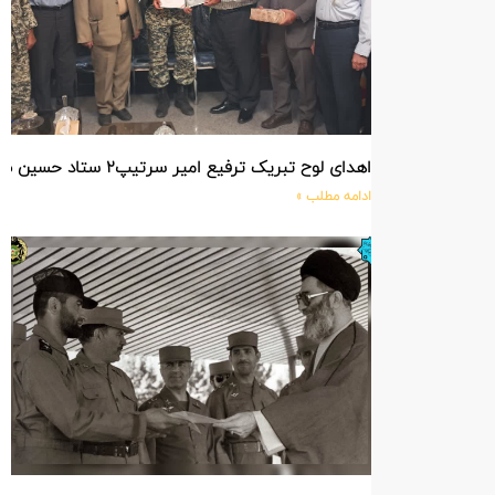
اهدای لوح تبریک ترفیع امیر سرتیپ۲ ستاد حسین صادق زاده فرمانده تیپ ۲۵ واکنش سریع شهید آبگون نزاجا مستقر در تبریز
ادامه مطلب »