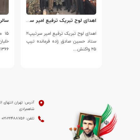
سالروز بزرگ ترین جنایت جنگی جهان علیه بشریت توسط بزرگ ترین مدعی دروغین حقوق بشر
اهدای لوح تبریک ترفیع امیر سرتیپ۲ ستاد حسین صادق زاده فرمانده تیپ ۲۵ واکنش سریع شهید آبگون نزاجا مستقر در تبریز
جنایت جنگی
اهدای لوح تبریک ترفیع امیر سرتیپ۲
۱۵ 
ط بزرگ ترین
ستاد حسین صادق زاده فرمانده تیپ
خلبا
۲۵ واکنش…
۱۳۶۶ به…
آدرس: تهران انتهای ات
شاهمرادی
تلفن: 22488756-021