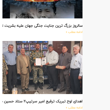
سالروز بزرگ ترین جنایت جنگی جهان علیه بشریت ت
ادامه مطلب »
اهدای لوح تبریک ترفیع امیر سرتیپ۲ ستاد حسین صادق زاده فرمانده تیپ ۲۵ واکنش سریع شهید آبگون نزاجا مستقر در تبریز
ادامه مطلب »