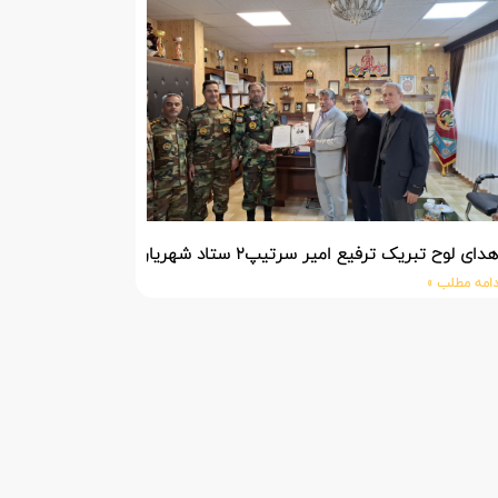
دای لوح تبریک ترفیع امیر سرتیپ۲ ستاد شهریار پورفضلی فرمانده تیپ ۳۶۴ شهید نصیرزاده نزاجا مستقر در مهاباد
دامه مطلب »