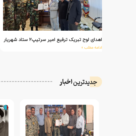
اهدای لوح تبریک ترفیع امیر سرتیپ۲ ستاد شهریار پورفضلی فرمانده تیپ ۳۶۴ شهید نصیرزاده نزاجا مستقر در مهاباد
ادامه مطلب »
اخبار
جدیدترین