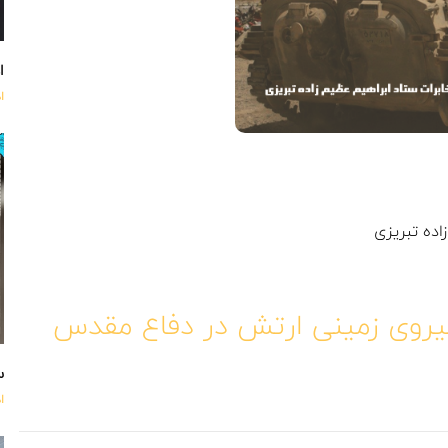
اه
ا
ده تبریزی
یروی زمینی ارتش در دفاع مقدس
س
ا