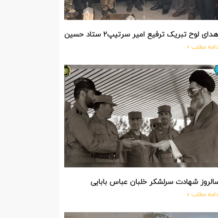
دای لوح تبریک ترفیع امیر سرتیپ۲ ستاد حسین صادق زاده فرمانده تیپ ۲۵ واکنش سریع شهید آبگون نزاجا مستقر در تبریز
دامه مطلب »
الروز شهادت سرلشکر خلبان عباس بابایی
دامه مطلب »