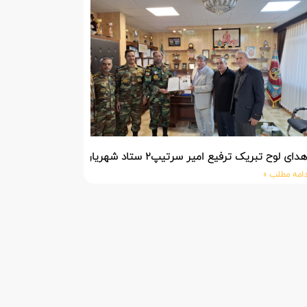
دای لوح تبریک ترفیع امیر سرتیپ۲ ستاد شهریار پورفضلی فرمانده تیپ ۳۶۴ شهید نصیرزاده نزاجا مستقر در مهاباد
دامه مطلب »