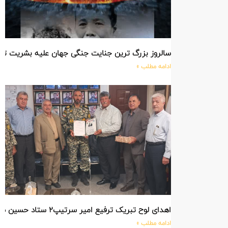
سالروز بزرگ ترین جنایت جنگی جهان علیه بشریت ت
ادامه مطلب »
اهدای لوح تبریک ترفیع امیر سرتیپ۲ ستاد حسین صادق زاده فرمانده تیپ ۲۵ واکنش سریع شهید آبگون نزاجا مستقر در تبریز
ادامه مطلب »