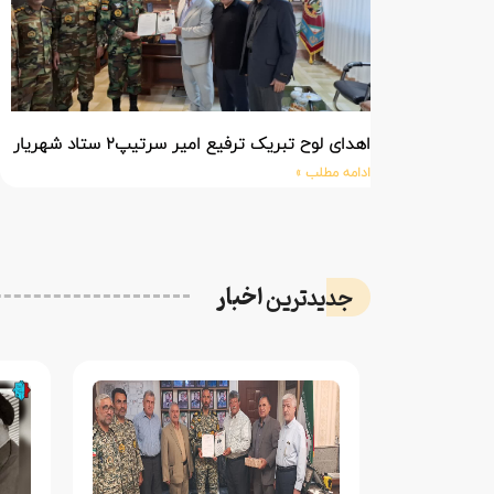
اهدای لوح تبریک ترفیع امیر سرتیپ۲ ستاد شهریار پورفضلی فرمانده تیپ ۳۶۴ شهید نصیرزاده نزاجا مستقر در مهاباد
ادامه مطلب »
اخبار
جدیدترین