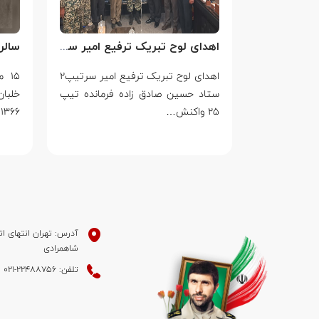
سالروز بزرگ ترین جنایت جنگی جهان علیه بشریت توسط بزرگ ترین مدعی دروغین حقوق بشر
اهدای لوح تبریک ترفیع امیر سرتیپ۲ ستاد حسین صادق زاده فرمانده تیپ ۲۵ واکنش سریع شهید آبگون نزاجا مستقر در تبریز
جنایت جنگی
اهدای لوح تبریک ترفیع امیر سرتیپ۲
۱۵ 
ط بزرگ ترین
ستاد حسین صادق زاده فرمانده تیپ
خلبا
۲۵ واکنش…
۱۳۶۶ به…
آدرس: تهران انتهای ات
شاهمرادی
تلفن: 22488756-021