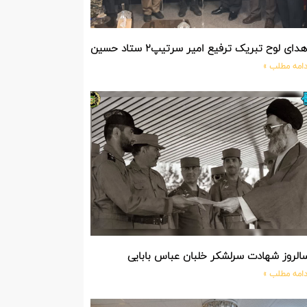
دای لوح تبریک ترفیع امیر سرتیپ۲ ستاد حسین صادق زاده فرمانده تیپ ۲۵ واکنش سریع شهید آبگون نزاجا مستقر در تبریز
دامه مطلب »
الروز شهادت سرلشکر خلبان عباس بابایی
دامه مطلب »