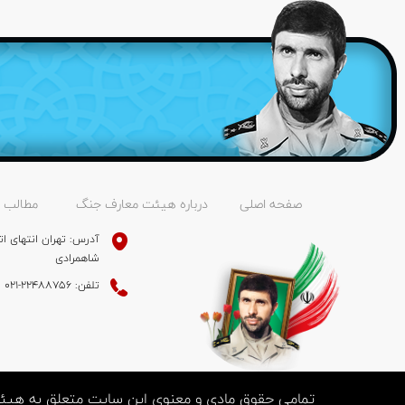
صفحه اصلی
درباره هیئت معارف جنگ
مطالب
آدرس: تهران انتهای ات
شاهمرادی
تلفن: 22488756-021
تمامی حقوق مادی و معنوی این سایت متعلق به هیئت