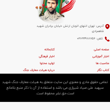
آدرس: تهران انتهای اتوبان ارتش خیابان برادران شهید
شاهمرادی
تلفن: 22488756-021
صفحه اصلی
کتابخانه
اخبار آموزشی
اخبار فرهنگی
مناسبت ها
تولید محتوا
کتاب نگار
درباره هیئت معارف جنگ
تمامی حقوق مادی و معنوی این سایت متعلق به هیئت معارف جنگ شهید
سپهبد علی صیاد شیرازی می باشد و استفاده از آن با ذکر منبع بلامانع
است.حق نشر محفوظ است.