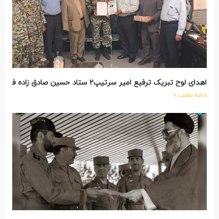
اهدای لوح تبریک ترفیع امیر سرتیپ۲ ستاد حسین صادق زاده فرمانده تیپ ۲۵ واکنش سریع شهید آبگون نزاجا مستقر در تبریز
ادامه مطلب »