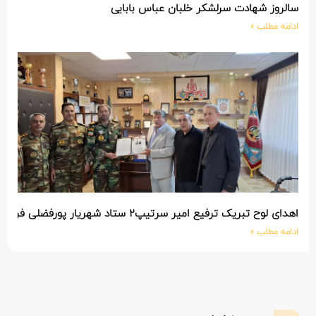
سالروز شهادت سرلشکر خلبان عباس بابایی
ادامه مطلب »
اهدای لوح تبریک ترفیع امیر سرتیپ۲ ستاد شهریار پورفضلی فرمانده تیپ ۳۶۴ شهید نصیرزاده نزاجا مستقر در مهاباد
ادامه مطلب »