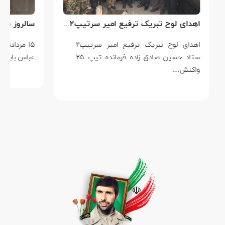
اهدای لوح تبریک ترفیع امیر سرتیپ۲ ستاد حسین صادق زاده فرمانده تیپ ۲۵ واکنش سریع شهید آبگون نزاجا مستقر در تبریز
اهدای لوح تبریک ترفیع امیر سرتیپ۲
۱۵ مردادماه
ستاد حسین صادق زاده فرمانده تیپ ۲۵
عباس بابایی است ک
واکنش…