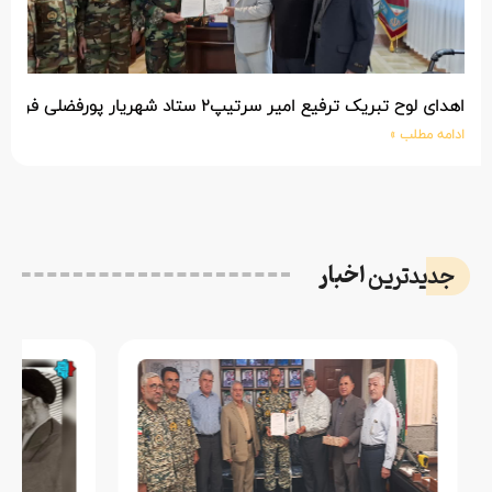
اهدای لوح تبریک ترفیع امیر سرتیپ۲ ستاد شهریار پورفضلی فرمانده تیپ ۳۶۴ شهید نصیرزاده نزاجا مستقر در مهاباد
ادامه مطلب »
اخبار
جدیدترین