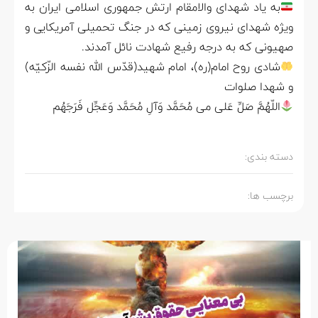
به یاد شهدای والامقام ارتش جمهوری اسلامی ایران به
ویژه شهدای نیروی زمینی که در جنگ تحمیلی آمریکایی و
صهیونی که به درجه رفیع شهادت نائل آمدند.
شادی روح امام(ره)، امام شهید(قدّس الله نفسه الزّکیّه)
و شهدا صلوات
اللّهُمَّ صَلِّ عَلی می مُحَمَّد وَآلِ مُحَمَّد وَعَجِّل فَرَجَهُم
دسته بندی:
برچسب ها: