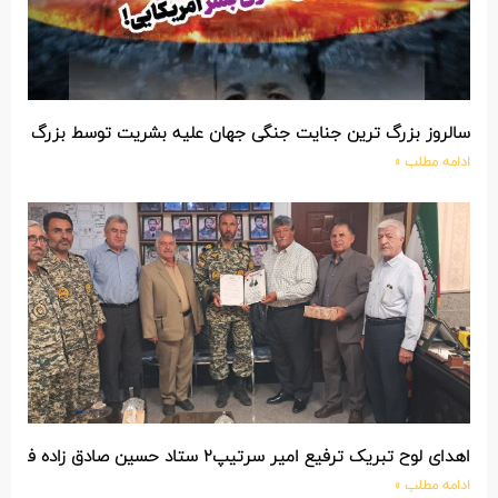
سالروز بزرگ ترین جنایت جنگی جهان علیه بشریت توسط بزرگ تری
ادامه مطلب »
اهدای لوح تبریک ترفیع امیر سرتیپ۲ ستاد حسین صادق زاده فرمانده تیپ ۲۵ واکنش سریع شهید آبگون نزاجا مستقر در تبریز
ادامه مطلب »