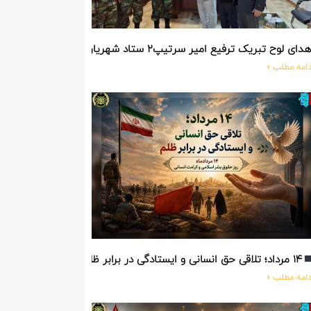
دای لوح تبریک ترفیع امیر سرتیپ۲ ستاد شهریار پورفضلی فرمانده تیپ ۳۶۴ شهید نصیرزاده نزاجا مستقر در مهاباد
دامه مطلب »
۱۴ مرداد؛ تلاقی حق انسانی و ایستادگی در برابر ظلم
دامه مطلب »