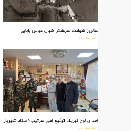
سالروز شهادت سرلشکر خلبان عباس بابایی
ادامه مطلب »
اهدای لوح تبریک ترفیع امیر سرتیپ۲ ستاد شهریار پورفضلی فرمانده تیپ ۳۶۴ شهید نصیرزاده نزاجا مستقر در مهاباد
ادامه مطلب »