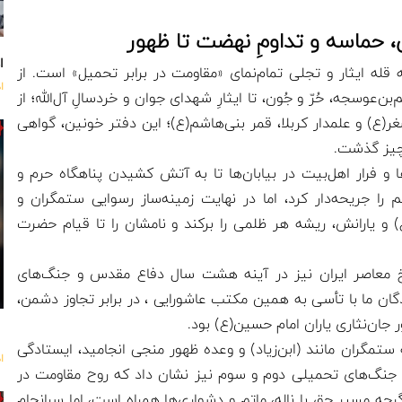
، حماسه و تداومِ نهضت تا ظهور
اه
قله‌ ایثار و تجلی تمام‌نمای «مقاومت در برابر تحمیل» است. از
ا
‌عوسجه، حُرّ و جُون، تا ایثارِ شهدای جوان و خردسالِ آل‌الله؛ از
غر(ع) و علمدار کربلا، قمر بنی‌هاشم(ع)؛ این دفتر خونین، گواهی
 چیز گذشت.
 و فرار اهل‌بیت در بیابان‌ها تا به آتش کشیدن پناهگاه حرم و
 جریحه‌دار کرد، اما در نهایت زمینه‌ساز رسوایی ستمگران و
و یارانش، ریشه‌ هر ظلمی را برکند و نامشان را تا قیام حضرت
خ معاصر ایران نیز در آینه‌ هشت سال دفاع مقدس و جنگ‌های
ن ما با تأسی به همین مکتب عاشورایی ، در برابر تجاوز دشمن،
ر جان‌نثاری یاران امام حسین(ع) بود.
تمگران مانند (ابن‌زیاد) و وعده‌ ظهور منجی انجامید، ایستادگی
ا
 جنگ‌های تحمیلی دوم و سوم نیز نشان داد که روح مقاومت در
اگرچه مسیر حق با ناله، ماتم و دشواری‌ها همراه است، اما سرانجام