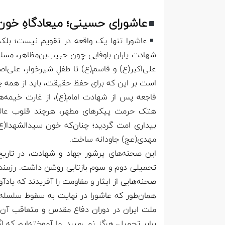
عاشورای حسینی؛ میعادگاهِ خون
عاشورا تنها یک واقعه در تقویم نیست؛ بلکه 
شهادت یاران باوفایی چون حبیب‌بن‌مظاهر، مسلم‌بن
علی‌اکبر(ع) و قاسم(ع) تا طفلِ شیرخوار، علی‌اص
است بر این که برای حفظ حقیقت، باید از همه
فاجعه‌ پس از شهادت امام(ع)، از غارت خیمه‌ها
هتک حرمت پیکرهای مطهر، هرچند قلوب عالم را
بیداری امت گردید؛ چنان‌که خون سیدالشهدا(ع) 
مهدی(عج) جاودانه ساخت.
این صحنه‌های پرشور جهاد و شهادت، در تاری
تحمیلی دوم و سوم بازتابی روشن داشت. رزمندگا
صحنه‌هایی از ایثار و مقاومت را آفریدند که یادآو
همان‌طور که عاشورا در نهایت به سقوط سلسله‌ س
ملت ایران در دوران دفاع مقدس و متعاقب آن
برابر تحمیل، هرگز نمی‌میرد. ما آموخته‌ایم که 