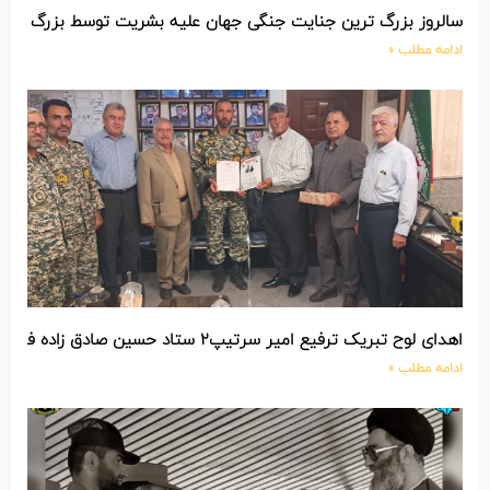
سالروز بزرگ ترین جنایت جنگی جهان علیه بشریت توسط بزرگ تری
ادامه مطلب »
اهدای لوح تبریک ترفیع امیر سرتیپ۲ ستاد حسین صادق زاده فرمانده تیپ ۲۵ واکنش سریع شهید آبگون نزاجا مستقر در تبریز
ادامه مطلب »