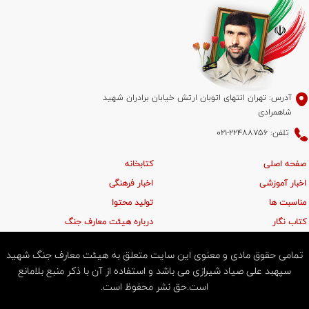
آدرس: تهران انتهای اتوبان ارتش خیابان برادران شهید
شاهمرادی
تلفن: 22488756-021
صفحه اصلی
کتابخانه
اخبار آموزشی
اخبار فرهنگی
مناسبت ها
تولید محتوا
کتاب نگار
درباره هیئت معارف جنگ
تمامی حقوق مادی و معنوی این سایت متعلق به هیئت معارف جنگ شهید
سپهبد علی صیاد شیرازی می باشد و استفاده از آن با ذکر منبع بلامانع
است.حق نشر محفوظ است.