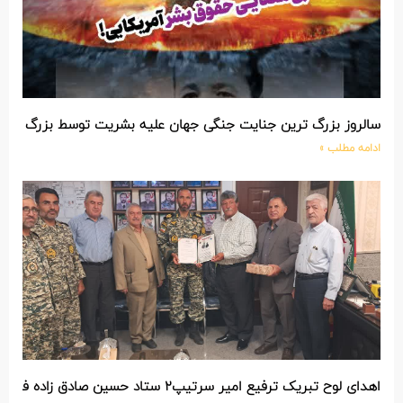
سالروز بزرگ ترین جنایت جنگی جهان علیه بشریت توسط بزرگ تری
ادامه مطلب »
اهدای لوح تبریک ترفیع امیر سرتیپ۲ ستاد حسین صادق زاده فرمانده تیپ ۲۵ واکنش سریع شهید آبگون نزاجا مستقر در تبریز