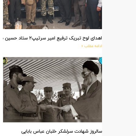
اهدای لوح تبریک ترفیع امیر سرتیپ۲ ستاد حسین صادق زاده فرمانده تیپ ۲۵ واکنش سریع شهید آبگون نزاجا مستقر در تبریز
ادامه مطلب »
سالروز شهادت سرلشکر خلبان عباس بابایی