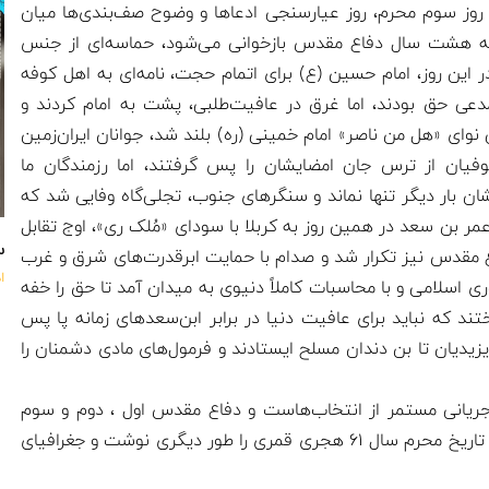
 روز سوم محرم، روز عیارسنجی ادعاها و وضوح صف‌بندی‌ها میان
ه هشت سال دفاع مقدس بازخوانی می‌شود، حماسه‌ای از جنس
ین روز، امام حسین (ع) برای اتمام حجت، نامه‌ای به اهل کوفه
مدعی حق بودند، اما غرق در عافیت‌طلبی، پشت به امام کردند و
ی نوای «هل من ناصر» امام خمینی (ره) بلند شد، جوانان ایران‌زمین
وفیان از ترس جان امضایشان را پس گرفتند، اما رزمندگان ما
شان بار دیگر تنها نماند و سنگرهای جنوب، تجلی‌گاه وفایی شد که
 عمر بن سعد در همین روز به کربلا با سودای «مُلک ری»، اوج تقابل
س
اع مقدس نیز تکرار شد و صدام با حمایت ابرقدرت‌های شرق و غرب
ا
 اسلامی و با محاسبات کاملاً دنیوی به میدان آمد تا حق را خفه
ند که نباید برای عافیت دنیا در برابر ابن‌سعدهای زمانه پا پس
یدیان تا بن دندان مسلح ایستادند و فرمول‌های مادی دشمنان را
 جریانی مستمر از انتخاب‌هاست و دفاع مقدس اول ، دوم و سوم
ثابت کرد که می‌توان با لبیک به امام زمان خود، تاریخ محرم سال ۶۱ هجری قمری را طور دیگری نوشت و جغرافیای