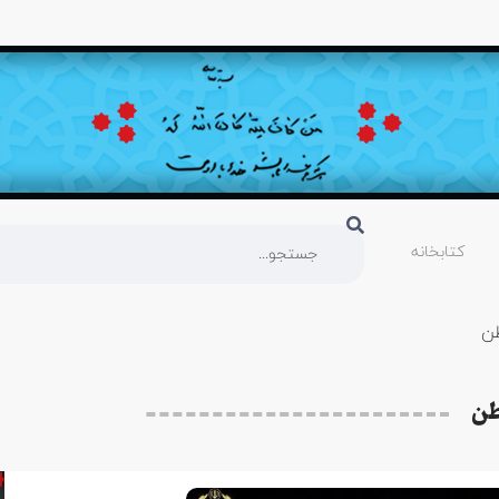
کتابخانه
طن
طن