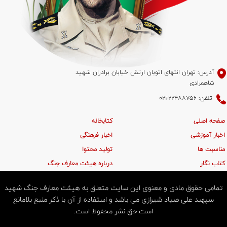
آدرس: تهران انتهای اتوبان ارتش خیابان برادران شهید
شاهمرادی
تلفن: 22488756-021
صفحه اصلی
کتابخانه
اخبار آموزشی
اخبار فرهنگی
مناسبت ها
تولید محتوا
کتاب نگار
درباره هیئت معارف جنگ
تمامی حقوق مادی و معنوی این سایت متعلق به هیئت معارف جنگ شهید
سپهبد علی صیاد شیرازی می باشد و استفاده از آن با ذکر منبع بلامانع
است.حق نشر محفوظ است.