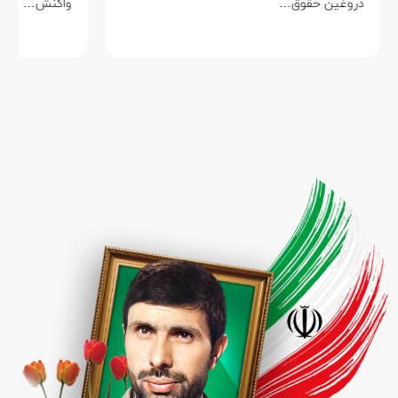
دروغین حقوق…
واکنش…