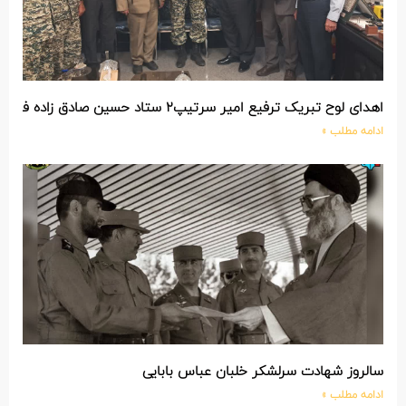
اهدای لوح تبریک ترفیع امیر سرتیپ۲ ستاد حسین صادق زاده فرمانده تیپ ۲۵ واکنش سریع شهید آبگون نزاجا مستقر در تبریز
ادامه مطلب »
سالروز شهادت سرلشکر خلبان عباس بابایی
ادامه مطلب »