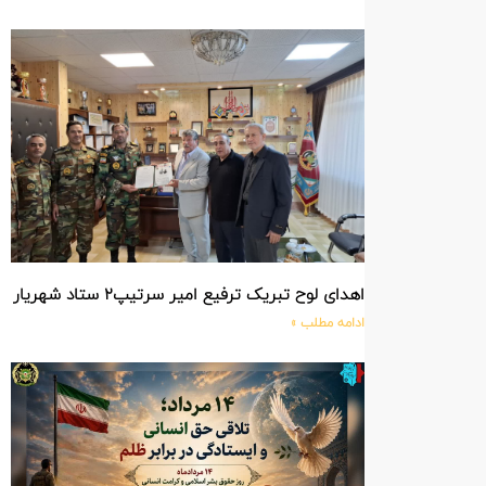
اهدای لوح تبریک ترفیع امیر سرتیپ۲ ستاد شهریار پورفضلی فرمانده تیپ ۳۶۴ شهید نصیرزاده نزاجا مستقر در مهاباد
ادامه مطلب »