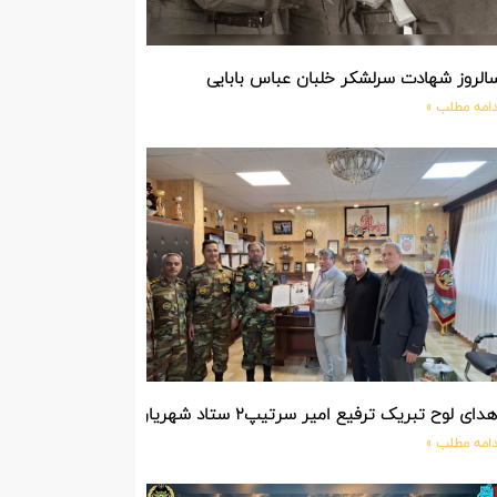
الروز شهادت سرلشکر خلبان عباس بابایی
دامه مطلب »
دای لوح تبریک ترفیع امیر سرتیپ۲ ستاد شهریار پورفضلی فرمانده تیپ ۳۶۴ شهید نصیرزاده نزاجا مستقر در مهاباد
دامه مطلب »