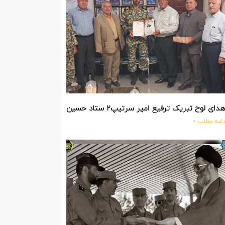
دای لوح تبریک ترفیع امیر سرتیپ۲ ستاد حسین صادق زاده فرمانده تیپ ۲۵ واکنش سریع شهید آبگون نزاجا مستقر در تبریز
دامه مطلب »