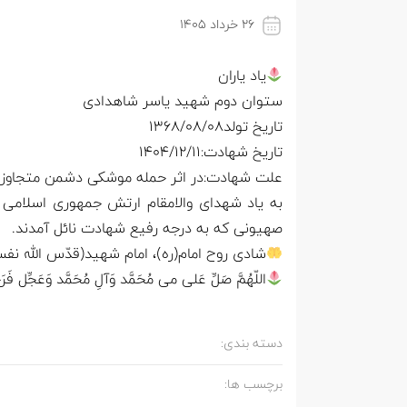
۲۶ خرداد ۱۴۰۵
یاد یاران
ستوان دوم شهید یاسر شاهدادی
تاریخ تولد۱۳۶۸/۰۸/۰۸
تاریخ شهادت:۱۴۰۴/۱۲/۱۱
علت شهادت:در اثر حمله موشکی دشمن متجاوز ب
به یاد شهدای والامقام ارتش جمهوری اسلامی 
صهیونی که به درجه رفیع شهادت نائل آمدند.
شادی روح امام(ره)، امام شهید(قدّس الله نفسه
اللّهُمَّ صَلِّ عَلی می مُحَمَّد وَآلِ مُحَمَّد وَعَجِّل فَرَ
دسته بندی:
برچسب ها: