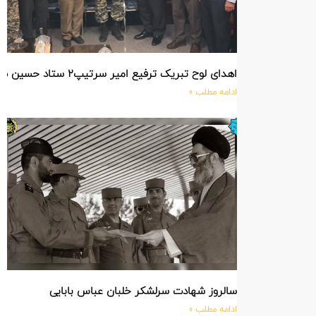
اهدای لوح تبریک ترفیع امیر سرتیپ۲ ستاد حسین صادق زاده فرمانده تیپ ۲۵ واکنش سریع شهید آبگون نزاجا مستقر در تبریز
ادامه مطلب »
سالروز شهادت سرلشکر خلبان عباس بابایی
ادامه مطلب »