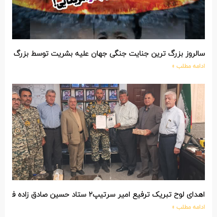
سالروز بزرگ ترین جنایت جنگی جهان علیه بشریت توسط بزرگ تری
ادامه مطلب »
اهدای لوح تبریک ترفیع امیر سرتیپ۲ ستاد حسین صادق زاده فرمانده تیپ ۲۵ واکنش سریع شهید آبگون نزاجا مستقر در تبریز
ادامه مطلب »