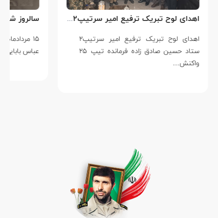
اهدای لوح تبریک ترفیع امیر سرتیپ۲ ستاد حسین صادق زاده فرمانده تیپ ۲۵ واکنش سریع شهید آبگون نزاجا مستقر در تبریز
اهدای لوح تبریک ترفیع امیر سرتیپ۲
۱۵ مردادماه
ستاد حسین صادق زاده فرمانده تیپ ۲۵
عباس بابایی است ک
واکنش…