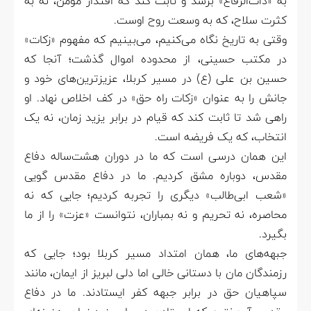
به «ذات‌الرقاع» برسد و ثابت کند که اقتدار مؤمن، نه به
کثرت سلاح، که به وسعت روح اوست.
وقتی به تاریخ نگاه می‌کنیم، می‌بینیم که مفهوم «زکات»
در مکتب حسینی، از محدوده‌ اموال گذشت؛ آنجا که
حسین بن علی (ع) در مسیر کربلا، عزیزترین‌های خود و
جانش را به عنوان «زکات راه حق» در کف اخلاص نهاد. او
راهی شد تا ثابت کند که قیام در برابر یزید زمان، نه یک
انتخاب، که یک فریضه است.
این همان درسی است که ما در دوران هشت‌ساله‌ دفاع
مقدس، دوباره مشق کردیم. ما در دفاع مقدس گویی
«شعب ابی‌طالب» دیگری را تجربه کردیم؛ جایی که نه
محاصره، نه تحریم و نه بمباران، نتوانست «عزت» را از ما
بگیرد.
جبهه‌های ما، همان امتداد مسیر کربلا بود؛ جایی که
رزمندگان مان با دستانی خالی اما دلی لبریز از ایمان، مانند
سپاهیان حق در برابر جبهه‌ کفر ایستادند. ما در دفاع