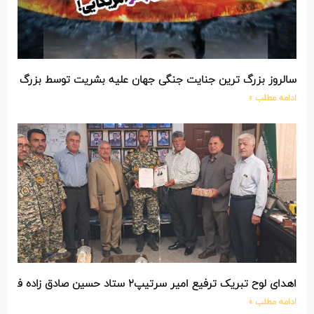
سالروز بزرگ ترین جنایت جنگی جهان علیه بشریت توسط بزرگ تری
ادامه مطلب »
اهدای لوح تبریک ترفیع امیر سرتیپ۲ ستاد حسین صادق زاده فرمانده تیپ ۲۵ واکنش سریع شهید آبگون نزاجا مستقر در تبریز
ادامه مطلب »