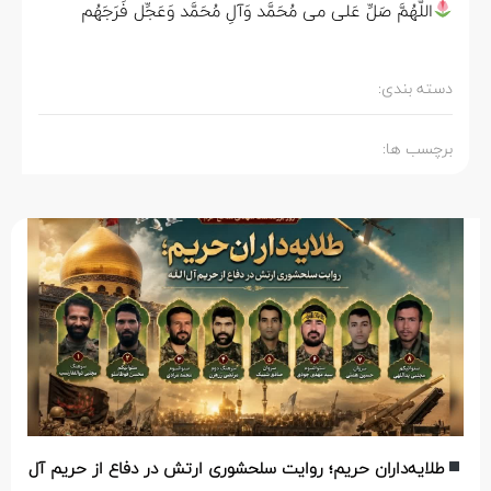
اللّهُمَّ صَلِّ عَلی می مُحَمَّد وَآلِ مُحَمَّد وَعَجِّل فَرَجَهُم
دسته بندی:
برچسب ها:
طلایه‌داران حریم؛ روایت سلحشوری ارتش در دفاع از حریم آل‌الله