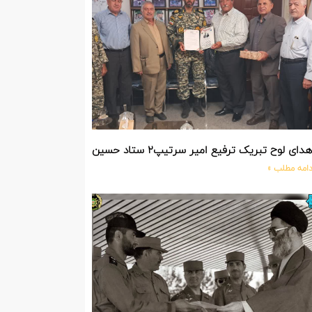
دای لوح تبریک ترفیع امیر سرتیپ۲ ستاد حسین صادق زاده فرمانده تیپ ۲۵ واکنش سریع شهید آبگون نزاجا مستقر در تبریز
دامه مطلب »