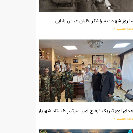
الروز شهادت سرلشکر خلبان عباس بابایی
دامه مطلب »
دای لوح تبریک ترفیع امیر سرتیپ۲ ستاد شهریار پورفضلی فرمانده تیپ ۳۶۴ شهید نصیرزاده نزاجا مستقر در مهاباد
دامه مطلب »