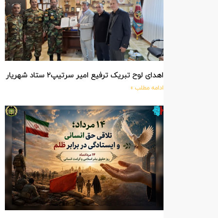
اهدای لوح تبریک ترفیع امیر سرتیپ۲ ستاد شهریار پورفضلی فرمانده تیپ ۳۶۴ شهید نصیرزاده نزاجا مستقر در مهاباد
ادامه مطلب »