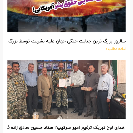
سالروز بزرگ ترین جنایت جنگی جهان علیه بشریت توسط بزرگ تری
ادامه مطلب »
اهدای لوح تبریک ترفیع امیر سرتیپ۲ ستاد حسین صادق زاده فرمانده تیپ ۲۵ واکنش سریع شهید آبگون نزاجا مستقر در تبریز