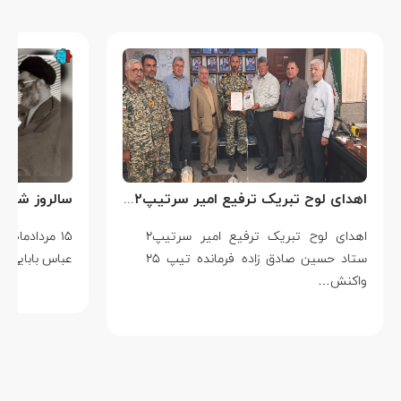
اهدای لوح تبریک ترفیع امیر سرتیپ۲ ستاد حسین صادق زاده فرمانده تیپ ۲۵ واکنش سریع شهید آبگون نزاجا مستقر در تبریز
اهدای لوح تبریک ترفیع امیر سرتیپ۲
۱۵ مردادماه
ستاد حسین صادق زاده فرمانده تیپ ۲۵
عباس بابایی است ک
واکنش…