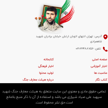
آدرس: تهران انتهای اتوبان ارتش خیابان برادران شهید
شاهمرادی
تلفن: 22488756-021
صفحه اصلی
کتابخانه
اخبار آموزشی
اخبار فرهنگی
مناسبت ها
تولید محتوا
کتاب نگار
درباره هیئت معارف جنگ
تمامی حقوق مادی و معنوی این سایت متعلق به هیئت معارف جنگ شهید
سپهبد علی صیاد شیرازی می باشد و استفاده از آن با ذکر منبع بلامانع
است.حق نشر محفوظ است.