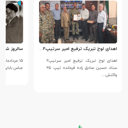
اهدای لوح تبریک ترفیع امیر سرتیپ۲ ستاد حسین صادق زاده فرمانده تیپ ۲۵ واکنش سریع شهید آبگون نزاجا مستقر در تبریز
اهدای لوح تبریک ترفیع امیر سرتیپ۲
۱۵ مردادماه
ستاد حسین صادق زاده فرمانده تیپ ۲۵
عباس بابایی است ک
واکنش…