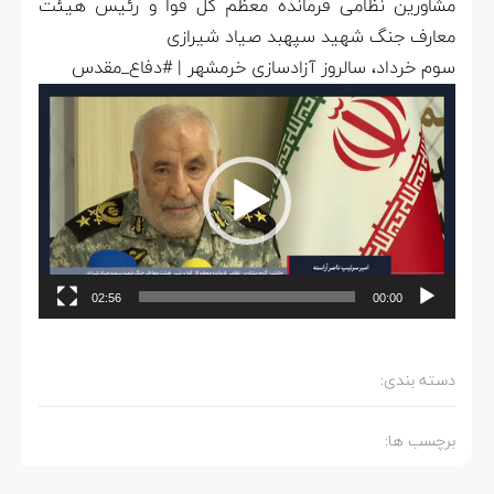
مشاورین نظامی فرمانده معظم کل قوا و رئیس هیئت
معارف جنگ شهید سپهبد صیاد شیرازی
سوم خرداد، سالروز آزادسازی خرمشهر | #دفاع_مقدس
نمایشگر
ویدیو
02:56
00:00
دسته بندی:
برچسب ها: