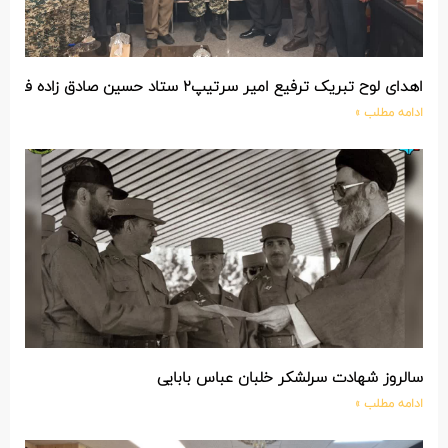
اهدای لوح تبریک ترفیع امیر سرتیپ۲ ستاد حسین صادق زاده فرمانده تیپ ۲۵ واکنش سریع شهید آبگون نزاجا مستقر در تبریز
ادامه مطلب »
سالروز شهادت سرلشکر خلبان عباس بابایی
ادامه مطلب »