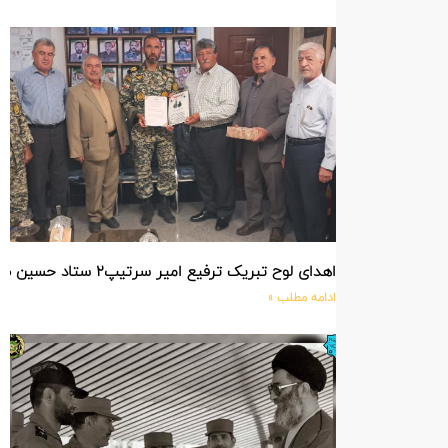
اهدای لوح تبریک ترفیع امیر سرتیپ۲ ستاد حسین صادق زاده فرمانده تیپ ۲۵ واکنش سریع شهید آبگون نزاجا مستقر در تبریز
ادامه مطلب »