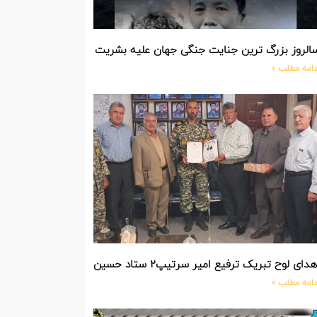
الروز بزرگ ترین جنایت جنگی جهان علیه بشریت توسط بزرگ ترین مد
دامه مطلب »
دای لوح تبریک ترفیع امیر سرتیپ۲ ستاد حسین صادق زاده فرمانده تیپ ۲۵ واکنش سریع شهید آبگون نزاجا مستقر در تبریز
دامه مطلب »