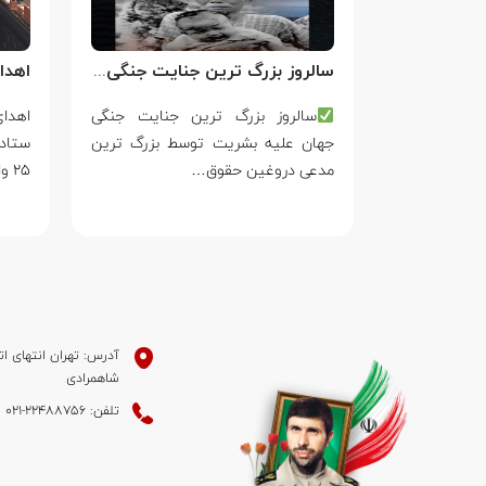
سالروز بزرگ ترین جنایت جنگی جهان علیه بشریت توسط بزرگ ترین مدعی دروغین حقوق بشر
فَقَالَ أَحَطتُ
سالروز بزرگ ترین جنایت جنگی
ۡتُكَ مِن سَبَإِۭ
جهان علیه بشریت توسط بزرگ ترین
ستاد
مدعی دروغین حقوق…
۲۵ واکنش…
آدرس: تهران انتهای ات
شاهمرادی
تلفن: 22488756-021