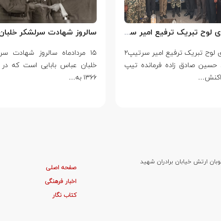
اهدای لوح تبریک ترفیع امیر سرتیپ۲ ستاد حسین صادق زاده فرمانده تیپ ۲۵ واکنش سریع شهید آبگون نزاجا مستقر در تبریز
اهدای لوح تبریک ترفیع امیر سرتیپ۲
۱۵ مردادماه سالروز شهادت سر
 حسین صادق زاده فرمانده تیپ
خلبان عباس بابایی است که در 
۱۳۶۶ به…
وبان ارتش خیابان برادران شهید
صفحه اصلی
اخبار فرهنگی
کتاب نگار