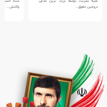
علیه بشریت توسط بزرگ ترین مدعی
دروغین حقوق…
واکنش…