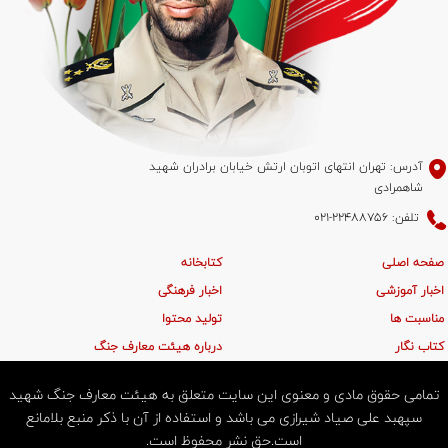
آدرس: تهران انتهای اتوبان ارتش خیابان برادران شهید
شاهمرادی
تلفن: 22488756-021
صفحه اصلی
کتابخانه
اخبار آموزشی
اخبار فرهنگی
مناسبت ها
تولید محتوا
کتاب نگار
درباره هیئت معارف جنگ
تمامی حقوق مادی و معنوی این سایت متعلق به هیئت معارف جنگ شهید
سپهبد علی صیاد شیرازی می باشد و استفاده از آن با ذکر منبع بلامانع
است.حق نشر محفوظ است.