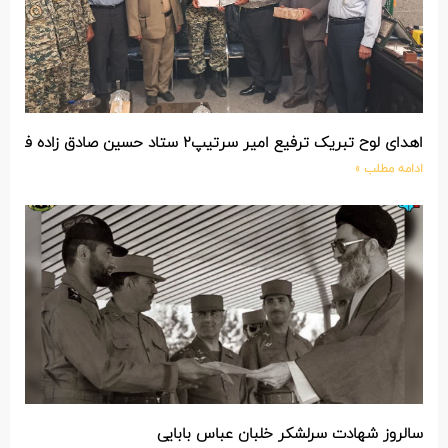
اهدای لوح تبریک ترفیع امیر سرتیپ۲ ستاد حسین صادق زاده فرمانده تیپ ۲۵ واکنش سریع شهید آبگون نزاجا مستقر در تبریز
ادامه مطلب »
سالروز شهادت سرلشکر خلبان عباس بابایی