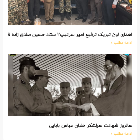
اهدای لوح تبریک ترفیع امیر سرتیپ۲ ستاد حسین صادق زاده فرمانده تیپ ۲۵ واکنش سریع شهید آبگون نزاجا مستقر در تبریز
ادامه مطلب »
سالروز شهادت سرلشکر خلبان عباس بابایی
ادامه مطلب »