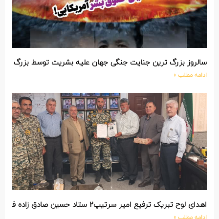
سالروز بزرگ ترین جنایت جنگی جهان علیه بشریت توسط بزرگ تری
ادامه مطلب »
اهدای لوح تبریک ترفیع امیر سرتیپ۲ ستاد حسین صادق زاده فرمانده تیپ ۲۵ واکنش سریع شهید آبگون نزاجا مستقر در تبریز
ادامه مطلب »