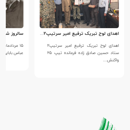
اهدای لوح تبریک ترفیع امیر سرتیپ۲ ستاد حسین صادق زاده فرمانده تیپ ۲۵ واکنش سریع شهید آبگون نزاجا مستقر در تبریز
اهدای لوح تبریک ترفیع امیر سرتیپ۲
۱۵ مردادماه
ستاد حسین صادق زاده فرمانده تیپ ۲۵
عباس بابایی است ک
واکنش…