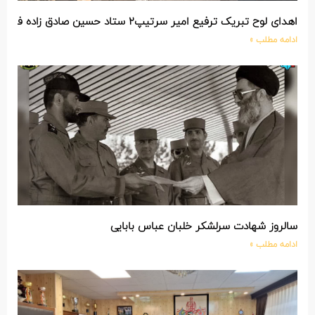
اهدای لوح تبریک ترفیع امیر سرتیپ۲ ستاد حسین صادق زاده فرمانده تیپ ۲۵ واکنش سریع شهید آبگون نزاجا مستقر در تبریز
ادامه مطلب »
سالروز شهادت سرلشکر خلبان عباس بابایی
ادامه مطلب »