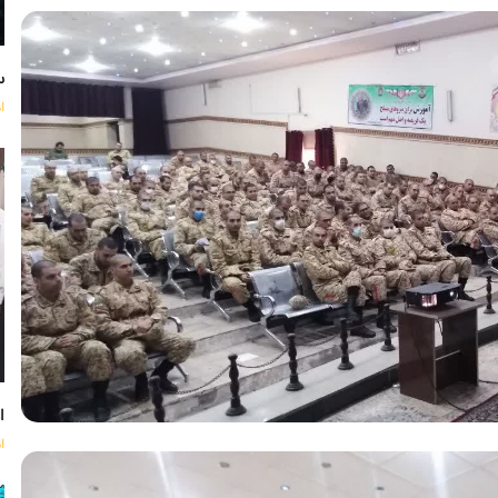
س
ا
اه
ا