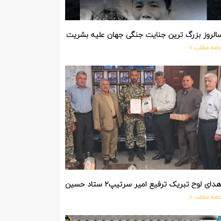
الروز بزرگ ترین جنایت جنگی جهان علیه بشریت توسط بزرگ ترین مد
دامه مطلب »
دای لوح تبریک ترفیع امیر سرتیپ۲ ستاد حسین صادق زاده فرمانده تیپ ۲۵ واکنش سریع شهید آبگون نزاجا مستقر در تبریز
دامه مطلب »