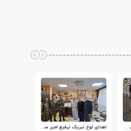
سالروز شهادت سرلشکر خلبان عباس بابایی
اهدای لوح تبریک ترفیع امیر سرتیپ۲ ستاد شهریار پورفضلی فرمانده تیپ ۳۶۴ شهید نصیرزاده نزاجا مستقر در مهاباد