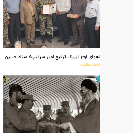
اهدای لوح تبریک ترفیع امیر سرتیپ۲ ستاد حسین صادق زاده فرمانده تیپ ۲۵ واکنش سریع شهید آبگون نزاجا مستقر در تبریز
ادامه مطلب »