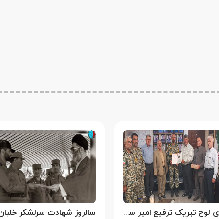
اهدای لوح تبریک ترفیع امیر سرتیپ۲ ستاد حسین صادق زاده فرمانده تیپ ۲۵ واکنش سریع شهید آبگون نزاجا مستقر در تبریز