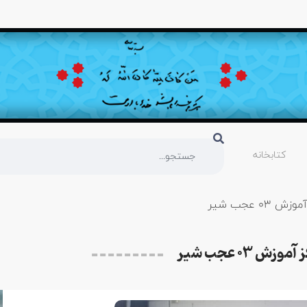
کتابخانه
 عجب شیر
03 عجب شیر