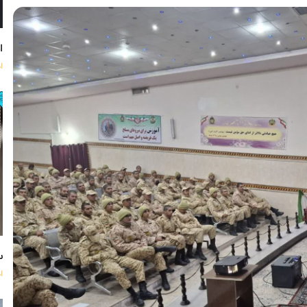
اه
ا
س
ا