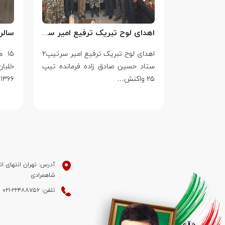
سالروز بزرگ ترین جنایت جنگی جهان علیه بشریت توسط بزرگ ترین مدعی دروغین حقوق بشر
اهدای لوح تبریک ترفیع امیر سرتیپ۲ ستاد حسین صادق زاده فرمانده تیپ ۲۵ واکنش سریع شهید آبگون نزاجا مستقر در تبریز
جنایت جنگی
اهدای لوح تبریک ترفیع امیر سرتیپ۲
۱۵ 
ط بزرگ ترین
ستاد حسین صادق زاده فرمانده تیپ
خلبا
۲۵ واکنش…
۱۳۶۶ به…
آدرس: تهران انتهای ات
شاهمرادی
تلفن: 22488756-021