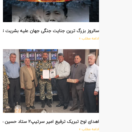
سالروز بزرگ ترین جنایت جنگی جهان علیه بشریت ت
ادامه مطلب »
اهدای لوح تبریک ترفیع امیر سرتیپ۲ ستاد حسین صادق زاده فرمانده تیپ ۲۵ واکنش سریع شهید آبگون نزاجا مستقر در تبریز
ادامه مطلب »