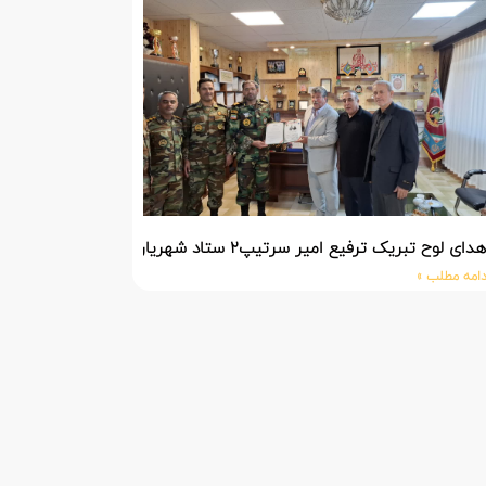
دای لوح تبریک ترفیع امیر سرتیپ۲ ستاد شهریار پورفضلی فرمانده تیپ ۳۶۴ شهید نصیرزاده نزاجا مستقر در مهاباد
دامه مطلب »