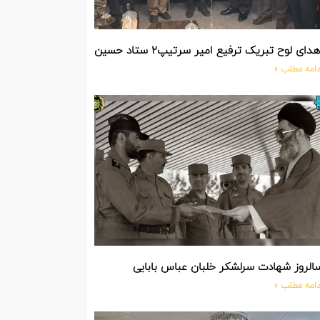
دای لوح تبریک ترفیع امیر سرتیپ۲ ستاد حسین صادق زاده فرمانده تیپ ۲۵ واکنش سریع شهید آبگون نزاجا مستقر در تبریز
دامه مطلب »
الروز شهادت سرلشکر خلبان عباس بابایی
دامه مطلب »