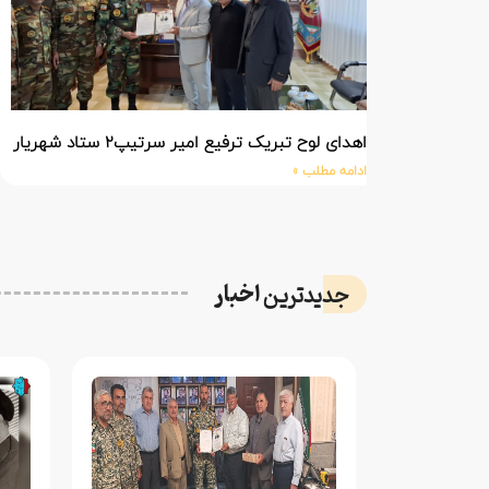
اهدای لوح تبریک ترفیع امیر سرتیپ۲ ستاد شهریار پورفضلی فرمانده تیپ ۳۶۴ شهید نصیرزاده نزاجا مستقر در مهاباد
ادامه مطلب »
اخبار
جدیدترین