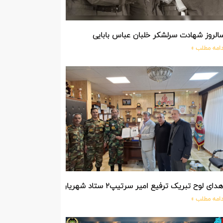
الروز شهادت سرلشکر خلبان عباس بابایی
دامه مطلب »
دای لوح تبریک ترفیع امیر سرتیپ۲ ستاد شهریار پورفضلی فرمانده تیپ ۳۶۴ شهید نصیرزاده نزاجا مستقر در مهاباد
دامه مطلب »