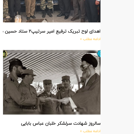
اهدای لوح تبریک ترفیع امیر سرتیپ۲ ستاد حسین صادق زاده فرمانده تیپ ۲۵ واکنش سریع شهید آبگون نزاجا مستقر در تبریز
ادامه مطلب »
سالروز شهادت سرلشکر خلبان عباس بابایی
ادامه مطلب »