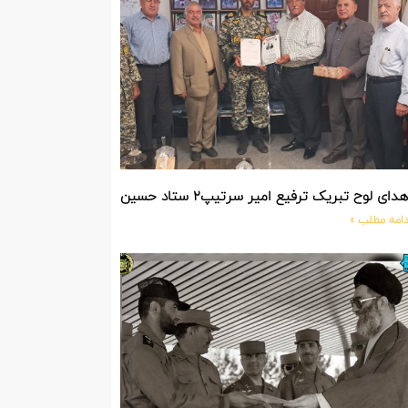
دای لوح تبریک ترفیع امیر سرتیپ۲ ستاد حسین صادق زاده فرمانده تیپ ۲۵ واکنش سریع شهید آبگون نزاجا مستقر در تبریز
دامه مطلب »