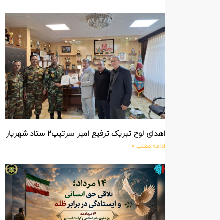
اهدای لوح تبریک ترفیع امیر سرتیپ۲ ستاد شهریار پورفضلی فرمانده تیپ ۳۶۴ شهید نصیرزاده نزاجا مستقر در مهاباد
ادامه مطلب »