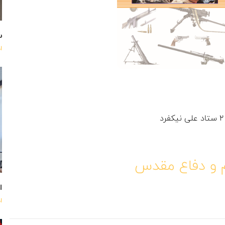
س
ا
م و دفاع مقدس
اه
ا