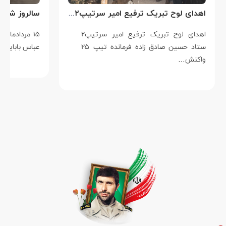
اهدای لوح تبریک ترفیع امیر سرتیپ۲ ستاد حسین صادق زاده فرمانده تیپ ۲۵ واکنش سریع شهید آبگون نزاجا مستقر در تبریز
اهدای لوح تبریک ترفیع امیر سرتیپ۲
۱۵ مردادماه
ستاد حسین صادق زاده فرمانده تیپ ۲۵
عباس بابایی است ک
واکنش…