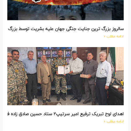
سالروز بزرگ ترین جنایت جنگی جهان علیه بشریت توسط بزرگ تری
ادامه مطلب »
اهدای لوح تبریک ترفیع امیر سرتیپ۲ ستاد حسین صادق زاده فرمانده تیپ ۲۵ واکنش سریع شهید آبگون نزاجا مستقر در تبریز
ادامه مطلب »