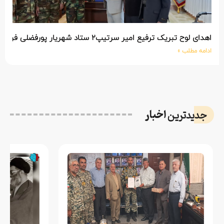
اهدای لوح تبریک ترفیع امیر سرتیپ۲ ستاد شهریار پورفضلی فرمانده تیپ ۳۶۴ شهید نصیرزاده نزاجا مستقر در مهاباد
ادامه مطلب »
اخبار
جدیدترین