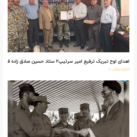
اهدای لوح تبریک ترفیع امیر سرتیپ۲ ستاد حسین صادق زاده فرمانده تیپ ۲۵ واکنش سریع شهید آبگون نزاجا مستقر در تبریز
ادامه مطلب »