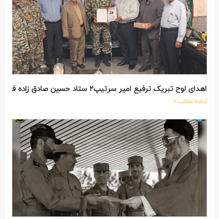
اهدای لوح تبریک ترفیع امیر سرتیپ۲ ستاد حسین صادق زاده فرمانده تیپ ۲۵ واکنش سریع شهید آبگون نزاجا مستقر در تبریز
ادامه مطلب »