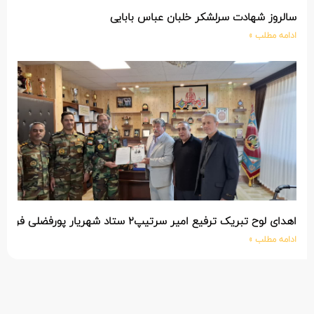
سالروز شهادت سرلشکر خلبان عباس بابایی
ادامه مطلب »
اهدای لوح تبریک ترفیع امیر سرتیپ۲ ستاد شهریار پورفضلی فرمانده تیپ ۳۶۴ شهید نصیرزاده نزاجا مستقر در مهاباد
ادامه مطلب »