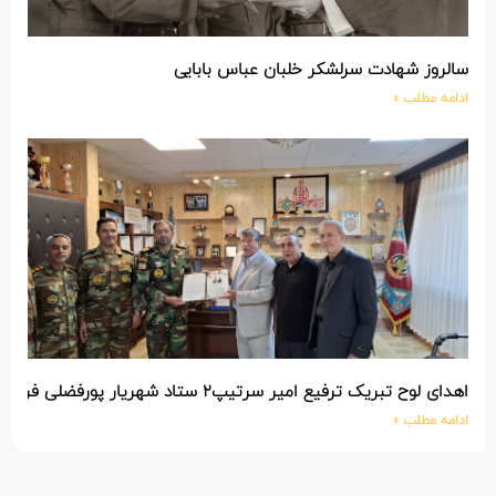
سالروز شهادت سرلشکر خلبان عباس بابایی
ادامه مطلب »
اهدای لوح تبریک ترفیع امیر سرتیپ۲ ستاد شهریار پورفضلی فرمانده تیپ ۳۶۴ شهید نصیرزاده نزاجا مستقر در مهاباد
ادامه مطلب »