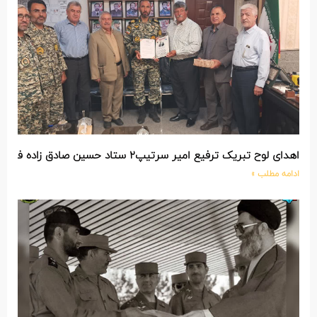
اهدای لوح تبریک ترفیع امیر سرتیپ۲ ستاد حسین صادق زاده فرمانده تیپ ۲۵ واکنش سریع شهید آبگون نزاجا مستقر در تبریز
ادامه مطلب »