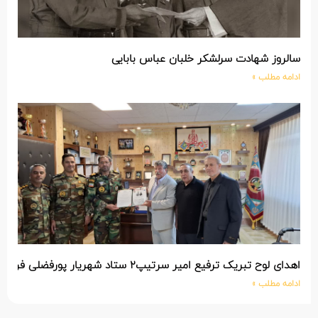
سالروز شهادت سرلشکر خلبان عباس بابایی
ادامه مطلب »
اهدای لوح تبریک ترفیع امیر سرتیپ۲ ستاد شهریار پورفضلی فرمانده تیپ ۳۶۴ شهید نصیرزاده نزاجا مستقر در مهاباد
ادامه مطلب »