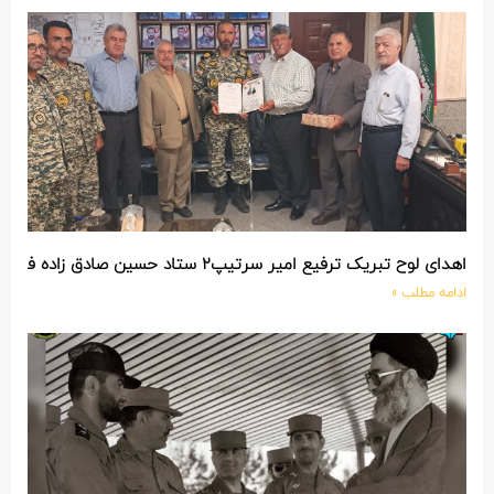
اهدای لوح تبریک ترفیع امیر سرتیپ۲ ستاد حسین صادق زاده فرمانده تیپ ۲۵ واکنش سریع شهید آبگون نزاجا مستقر در تبریز
ادامه مطلب »