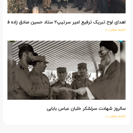
اهدای لوح تبریک ترفیع امیر سرتیپ۲ ستاد حسین صادق زاده فرمانده تیپ ۲۵ واکنش سریع شهید آبگون نزاجا مستقر در تبریز
ادامه مطلب »
سالروز شهادت سرلشکر خلبان عباس بابایی
ادامه مطلب »