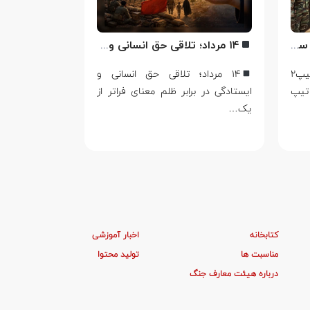
اهدای لوح تبریک ترفیع امیر سرتیپ۲ ستاد شهریار پورفضلی فرمانده تیپ ۳۶۴ شهید نصیرزاده نزاجا مستقر در مهاباد
۱۴ مرداد؛ تلاقی حق انسانی و ایستادگی در برابر ظلم
اهدای لوح تبریک ترفیع امیر سرتیپ۲
۱۴ مرداد؛ تلاقی حق انسانی و
اربعین؛ از 
تیپ
ایستادگی در برابر ظلم معنای فراتر از
حماسه در ج
یک…
صفر، تنها سوگ
کتابخانه
اخبار آموزشی
مناسبت ها
تولید محتوا
درباره هیئت معارف جنگ