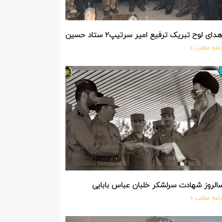
دای لوح تبریک ترفیع امیر سرتیپ۲ ستاد حسین صادق زاده فرمانده تیپ ۲۵ واکنش سریع شهید آبگون نزاجا مستقر در تبریز
دامه مطلب »
الروز شهادت سرلشکر خلبان عباس بابایی
دامه مطلب »