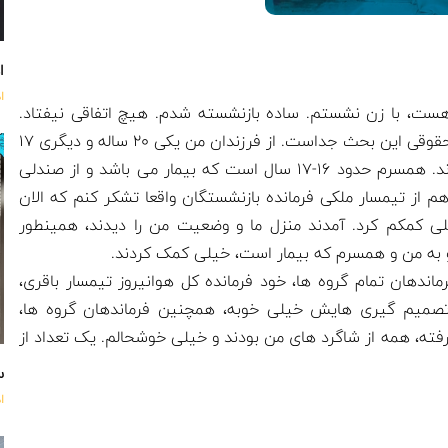
اه
ا
رویش هست، با زن نشستم. ساده بازنشسته شدم. هیچ اتفاقی نیفتاد.
هیچ مراسمی برای من نگرفتند. در مورد مسائل حقوقی این بحث جداست. از فرزندان من یکی 2۰ ساله و دیگری 17
ساله به خارج رفتند. هر دوتا مهندس کامپیوترند. همسرم حدود 16-17 سال است که بیمار می باشد و از صندلی
 از تیمسار ملکی فرمانده بازنشستگان واقعا تشکر کنم که الان
 کمکم کرد. آمدند منزل ما و وضعیت من را دیدند، همینطور
 و به من و همسرم که بیمار است، خیلی کمک کردند.
اندهان تمام گروه ها، خود فرمانده کل هوانیروز تیمسار باقری،
 تصمیم گیری هایش خیلی خوبه، همچنین فرماندهان گروه ها،
گرفته، همه از شاگرد های من بودند و خیلی خوشحالم. یک تعداد از
س
ا