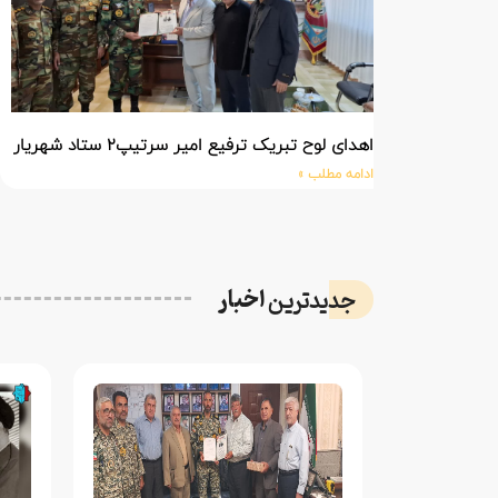
اهدای لوح تبریک ترفیع امیر سرتیپ۲ ستاد شهریار پورفضلی فرمانده تیپ ۳۶۴ شهید نصیرزاده نزاجا مستقر در مهاباد
ادامه مطلب »
اخبار
جدیدترین