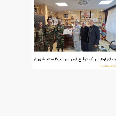
دای لوح تبریک ترفیع امیر سرتیپ۲ ستاد شهریار پورفضلی فرمانده تیپ ۳۶۴ شهید نصیرزاده نزاجا مستقر در مهاباد
دامه مطلب »