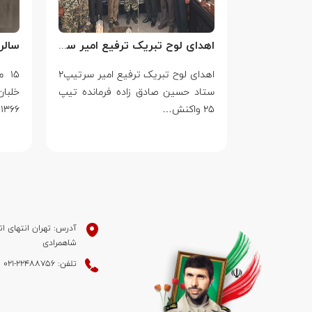
سالروز بزرگ ترین جنایت جنگی جهان علیه بشریت توسط بزرگ ترین مدعی دروغین حقوق بشر
اهدای لوح تبریک ترفیع امیر سرتیپ۲ ستاد حسین صادق زاده فرمانده تیپ ۲۵ واکنش سریع شهید آبگون نزاجا مستقر در تبریز
جنایت جنگی
اهدای لوح تبریک ترفیع امیر سرتیپ۲
۱۵ 
ط بزرگ ترین
ستاد حسین صادق زاده فرمانده تیپ
خلبا
۲۵ واکنش…
۱۳۶۶ به…
آدرس: تهران انتهای ات
شاهمرادی
تلفن: 22488756-021