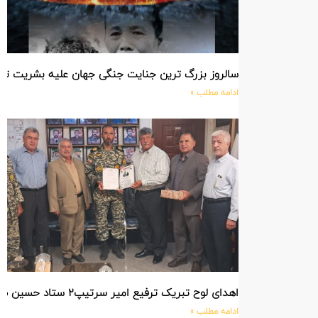
سالروز بزرگ ترین جنایت جنگی جهان علیه بشریت ت
ادامه مطلب »
اهدای لوح تبریک ترفیع امیر سرتیپ۲ ستاد حسین صادق زاده فرمانده تیپ ۲۵ واکنش سریع شهید آبگون نزاجا مستقر در تبریز
ادامه مطلب »