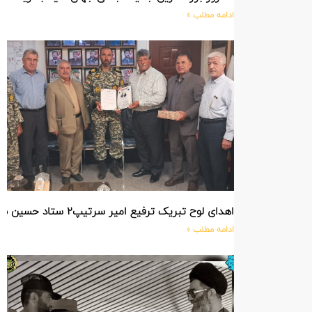
ادامه مطلب »
اهدای لوح تبریک ترفیع امیر سرتیپ۲ ستاد حسین صادق زاده فرمانده تیپ ۲۵ واکنش سریع شهید آبگون نزاجا مستقر در تبریز
ادامه مطلب »