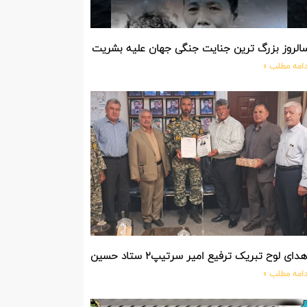
الروز بزرگ ترین جنایت جنگی جهان علیه بشریت توسط بزرگ ترین مد
دامه مطلب »
دای لوح تبریک ترفیع امیر سرتیپ۲ ستاد حسین صادق زاده فرمانده تیپ ۲۵ واکنش سریع شهید آبگون نزاجا مستقر در تبریز
دامه مطلب »