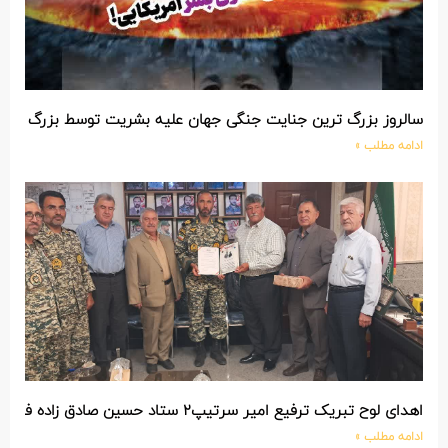
سالروز بزرگ ترین جنایت جنگی جهان علیه بشریت توسط بزرگ تری
ادامه مطلب »
اهدای لوح تبریک ترفیع امیر سرتیپ۲ ستاد حسین صادق زاده فرمانده تیپ ۲۵ واکنش سریع شهید آبگون نزاجا مستقر در تبریز
ادامه مطلب »