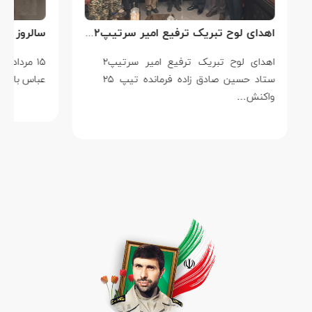
اهدای لوح تبریک ترفیع امیر سرتیپ۲ ستاد حسین صادق زاده فرمانده تیپ ۲۵ واکنش سریع شهید آبگون نزاجا مستقر در تبریز
اهدای لوح تبریک ترفیع امیر سرتیپ۲
۱۵ مردادماه
ستاد حسین صادق زاده فرمانده تیپ ۲۵
عباس بابایی است ک
واکنش…