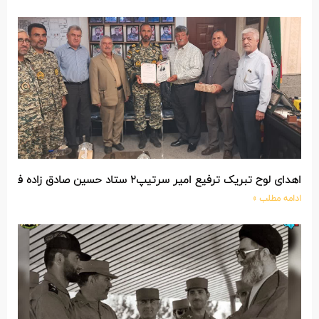
اهدای لوح تبریک ترفیع امیر سرتیپ۲ ستاد حسین صادق زاده فرمانده تیپ ۲۵ واکنش سریع شهید آبگون نزاجا مستقر در تبریز
ادامه مطلب »