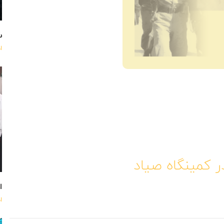
س
ا
 کمینگاه صیاد
اه
ا