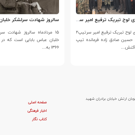
اهدای لوح تبریک ترفیع امیر سرتیپ۲ ستاد حسین صادق زاده فرمانده تیپ ۲۵ واکنش سریع شهید آبگون نزاجا مستقر در تبریز
اهدای لوح تبریک ترفیع امیر سرتیپ۲
۱۵ مردادماه سالروز شهادت سر
 حسین صادق زاده فرمانده تیپ
خلبان عباس بابایی است که در 
۱۳۶۶ به…
وبان ارتش خیابان برادران شهید
صفحه اصلی
اخبار فرهنگی
کتاب نگار