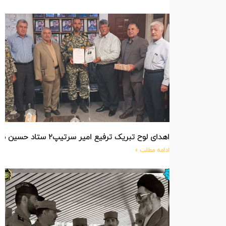
اهدای لوح تبریک ترفیع امیر سرتیپ۲ ستاد حسین صادق زاده فرمانده تیپ ۲۵ واکنش سریع شهید آبگون نزاجا مستقر در تبریز
ادامه مطلب »