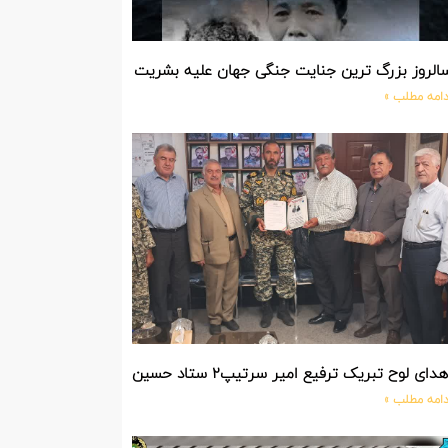
الروز بزرگ ترین جنایت جنگی جهان علیه بشریت توسط بزرگ ترین مد
دامه مطلب »
دای لوح تبریک ترفیع امیر سرتیپ۲ ستاد حسین صادق زاده فرمانده تیپ ۲۵ واکنش سریع شهید آبگون نزاجا مستقر در تبریز
دامه مطلب »