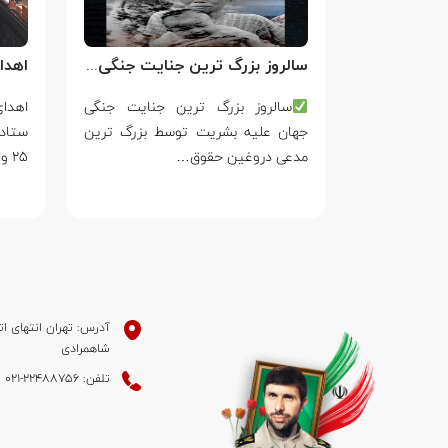
سالروز بزرگ ترین جنایت جنگی جهان علیه بشریت توسط بزرگ ترین مدعی دروغین حقوق بشر
فَقَالَ أَحَطتُ
سالروز بزرگ ترین جنایت جنگی
ۡتُكَ مِن سَبَإِۭ
جهان علیه بشریت توسط بزرگ ترین
ستاد
مدعی دروغین حقوق…
۲۵ واکنش…
آدرس: تهران انتهای ات
شاهمرادی
تلفن: 22488756-021