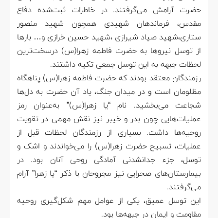
حضرت آرامش می‌گرفتند. در خاطرات ثبت‌شده دفاع
مقدس، فرماندهان شهیدی همچون شهید منصور
ستاری،شهید صیاد شیرازی ،شهید حسین خرازی و… بارها
از توسل نیروها به حضرت فاطمه زهرا(س) درسخت‌ترین
لحظات جبهه به این توسل جمعی تکیه داشتند.
رزمندگان معتقد بودند که حضرت فاطمه زهرا(س) پناهگاه
مظلومان است و در میدان جنگ، یاد آن حضرت به دل‌ها
شجاعت می‌بخشید. نام “یا زهرا(س)” به‌عنوان رمز
عملیات‌هایی چون بدر و خیبر نیز نقش مهمی در تقویت
روحیه‌ها داشت. بسیاری از رزمندگان لحظات قبل از
عملیات، تسبیح حضرت زهرا(س) را می‌خواندند و اشک و
توسل، جزء جدانشدنی آمادگی روحی آنان بود. در
بیمارستان‌های صحرایی نیز مجروحان با ذکر “یا زهرا” آرام
می‌گرفتند.
این توسل عمیق، یکی از عوامل مهم شکل‌گیری روحیه
مقاومت و ایمان در جبهه‌ها بود.