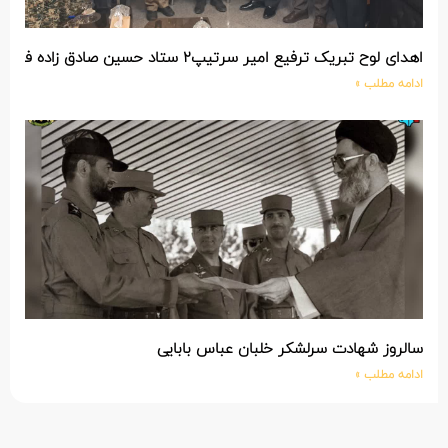
اهدای لوح تبریک ترفیع امیر سرتیپ۲ ستاد حسین صادق زاده فرمانده تیپ ۲۵ واکنش سریع شهید آبگون نزاجا مستقر در تبریز
ادامه مطلب »
سالروز شهادت سرلشکر خلبان عباس بابایی
ادامه مطلب »