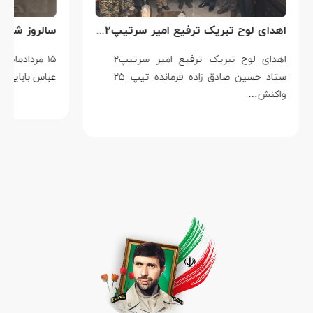
اهدای لوح تبریک ترفیع امیر سرتیپ۲ ستاد حسین صادق زاده فرمانده تیپ ۲۵ واکنش سریع شهید آبگون نزاجا مستقر در تبریز
اهدای لوح تبریک ترفیع امیر سرتیپ۲
۱۵ مردادماه
ستاد حسین صادق زاده فرمانده تیپ ۲۵
عباس بابایی است ک
واکنش…