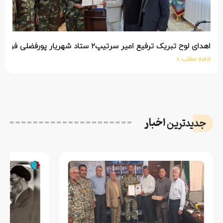
اهدای لوح تبریک ترفیع امیر سرتیپ۲ ستاد شهریار پورفضلی فرمانده تیپ ۳۶۴ شهید نصیرزاده نزاجا مستقر در مهاباد
ادامه مطلب »
اخبار
جدیدترین