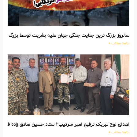
سالروز بزرگ ترین جنایت جنگی جهان علیه بشریت توسط بزرگ تری
ادامه مطلب »
اهدای لوح تبریک ترفیع امیر سرتیپ۲ ستاد حسین صادق زاده فرمانده تیپ ۲۵ واکنش سریع شهید آبگون نزاجا مستقر در تبریز
ادامه مطلب »