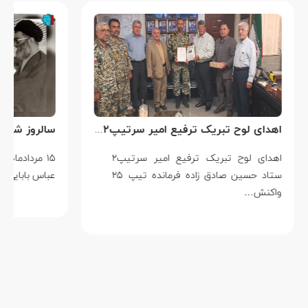
اهدای لوح تبریک ترفیع امیر سرتیپ۲ ستاد حسین صادق زاده فرمانده تیپ ۲۵ واکنش سریع شهید آبگون نزاجا مستقر در تبریز
اهدای لوح تبریک ترفیع امیر سرتیپ۲
۱۵ مردادماه
ستاد حسین صادق زاده فرمانده تیپ ۲۵
عباس بابایی است ک
واکنش…