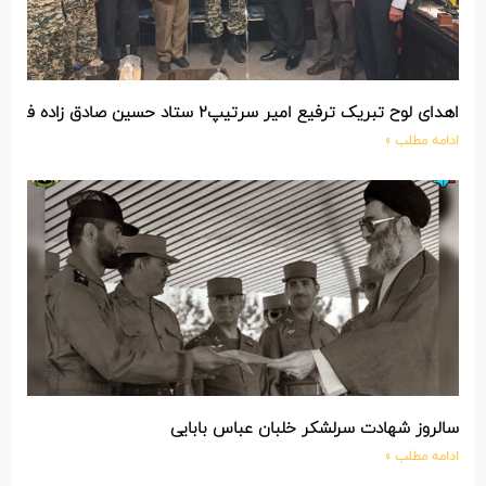
اهدای لوح تبریک ترفیع امیر سرتیپ۲ ستاد حسین صادق زاده فرمانده تیپ ۲۵ واکنش سریع شهید آبگون نزاجا مستقر در تبریز
ادامه مطلب »
سالروز شهادت سرلشکر خلبان عباس بابایی
ادامه مطلب »