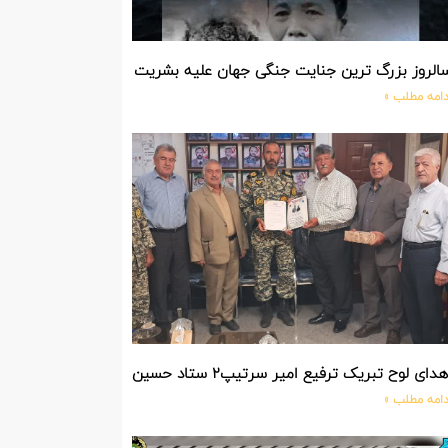
الروز بزرگ ترین جنایت جنگی جهان علیه بشریت توسط بزرگ ترین مد
دامه مطلب »
دای لوح تبریک ترفیع امیر سرتیپ۲ ستاد حسین صادق زاده فرمانده تیپ ۲۵ واکنش سریع شهید آبگون نزاجا مستقر در تبریز
دامه مطلب »