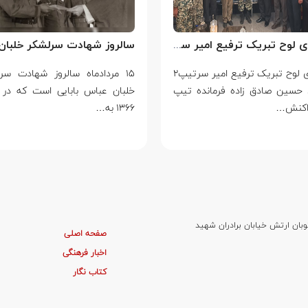
اهدای لوح تبریک ترفیع امیر سرتیپ۲ ستاد حسین صادق زاده فرمانده تیپ ۲۵ واکنش سریع شهید آبگون نزاجا مستقر در تبریز
اهدای لوح تبریک ترفیع امیر سرتیپ۲
۱۵ مردادماه سالروز شهادت سر
 حسین صادق زاده فرمانده تیپ
خلبان عباس بابایی است که در 
۱۳۶۶ به…
وبان ارتش خیابان برادران شهید
صفحه اصلی
اخبار فرهنگی
کتاب نگار