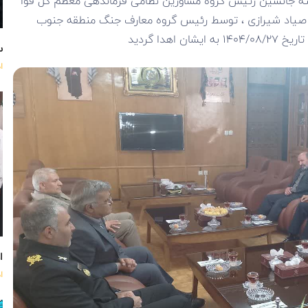
سته جانشین رئیس گروه مشاورین نظامی فرماندهی معظم کل قوا
یاد شیرازی ، توسط رئیس گروه معارف جنگ منطقه جنوب
هدا گردید
س
ا
اه
ا