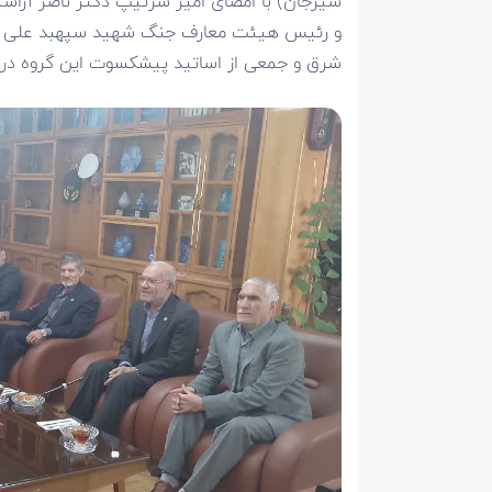
سیرجان) با امضای امیر سرتیپ دکتر ناصر آرا
و رئیس هیئت معارف جنگ شهید سپهبد علی ص
شرق و جمعی از اساتید پیشکسوت این گروه در تاریخ ۱۴۰۴/۰۸/۲۷ به ایشان ا