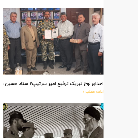
اهدای لوح تبریک ترفیع امیر سرتیپ۲ ستاد حسین صادق زاده فرمانده تیپ ۲۵ واکنش سریع شهید آبگون نزاجا مستقر در تبریز
ادامه مطلب »