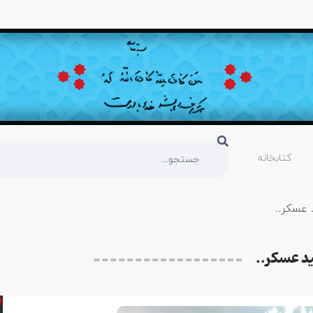
کتابخانه
 عسکر..
ید عسکر..