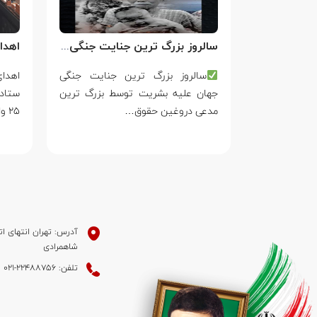
سالروز بزرگ ترین جنایت جنگی جهان علیه بشریت توسط بزرگ ترین مدعی دروغین حقوق بشر
فَقَالَ أَحَطتُ
سالروز بزرگ ترین جنایت جنگی
ۡتُكَ مِن سَبَإِۭ
جهان علیه بشریت توسط بزرگ ترین
ستاد
مدعی دروغین حقوق…
۲۵ واکنش…
آدرس: تهران انتهای ات
شاهمرادی
تلفن: 22488756-021