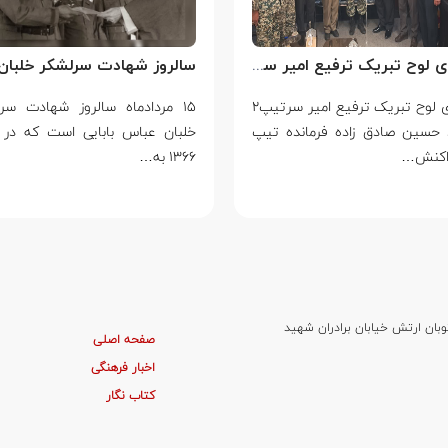
اهدای لوح تبریک ترفیع امیر سرتیپ۲ ستاد حسین صادق زاده فرمانده تیپ ۲۵ واکنش سریع شهید آبگون نزاجا مستقر در تبریز
اهدای لوح تبریک ترفیع امیر سرتیپ۲
۱۵ مردادماه سالروز شهادت سر
 حسین صادق زاده فرمانده تیپ
خلبان عباس بابایی است که در 
۱۳۶۶ به…
وبان ارتش خیابان برادران شهید
صفحه اصلی
اخبار فرهنگی
کتاب نگار