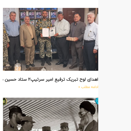
اهدای لوح تبریک ترفیع امیر سرتیپ۲ ستاد حسین صادق زاده فرمانده تیپ ۲۵ واکنش سریع شهید آبگون نزاجا مستقر در تبریز
ادامه مطلب »