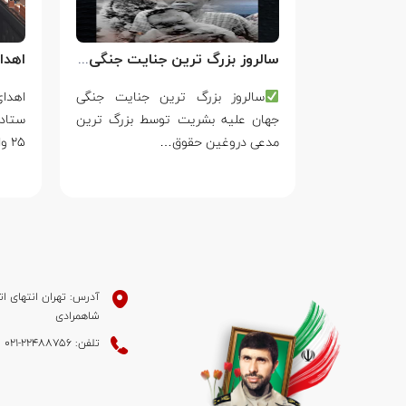
سالروز بزرگ ترین جنایت جنگی جهان علیه بشریت توسط بزرگ ترین مدعی دروغین حقوق بشر
فَقَالَ أَحَطتُ
سالروز بزرگ ترین جنایت جنگی
ۡتُكَ مِن سَبَإِۭ
جهان علیه بشریت توسط بزرگ ترین
ستاد
مدعی دروغین حقوق…
۲۵ واکنش…
آدرس: تهران انتهای ات
شاهمرادی
تلفن: 22488756-021