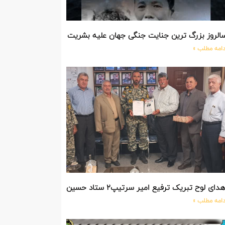
الروز بزرگ ترین جنایت جنگی جهان علیه بشریت توسط بزرگ ترین مد
دامه مطلب »
دای لوح تبریک ترفیع امیر سرتیپ۲ ستاد حسین صادق زاده فرمانده تیپ ۲۵ واکنش سریع شهید آبگون نزاجا مستقر در تبریز
دامه مطلب »