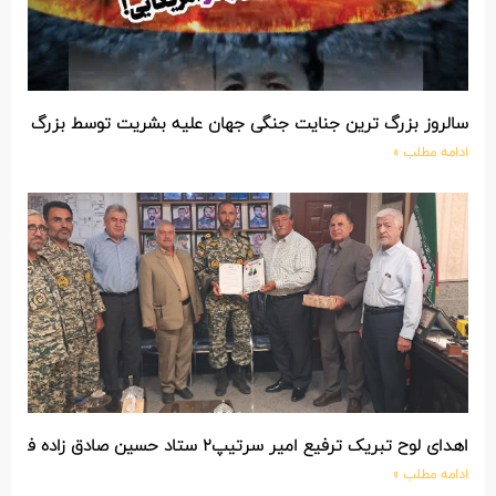
سالروز بزرگ ترین جنایت جنگی جهان علیه بشریت توسط بزرگ تری
ادامه مطلب »
اهدای لوح تبریک ترفیع امیر سرتیپ۲ ستاد حسین صادق زاده فرمانده تیپ ۲۵ واکنش سریع شهید آبگون نزاجا مستقر در تبریز
ادامه مطلب »