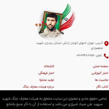
آدرس: تهران انتهای اتوبان ارتش خیابان برادران شهید
شاهمرادی
تلفن: 22488756-021
صفحه اصلی
کتابخانه
اخبار آموزشی
اخبار فرهنگی
مناسبت ها
تولید محتوا
کتاب نگار
درباره هیئت معارف جنگ
تمامی حقوق مادی و معنوی این سایت متعلق به هیئت معارف جنگ شهید
سپهبد علی صیاد شیرازی می باشد و استفاده از آن با ذکر منبع بلامانع