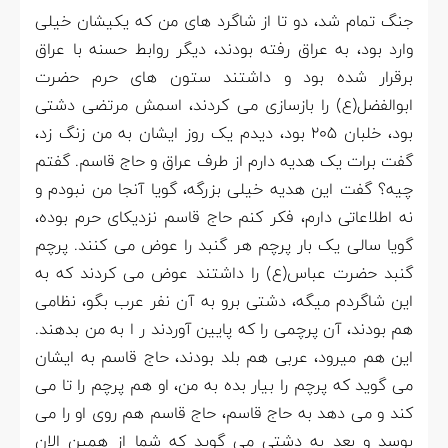
جنگ تمام شد، دو تا از شاگرد های من که یکیشان خیلی
وارد بود، به عراق رفته بودند، دیگر روابط حسنه با عراق
برقرار شده بود و داشتند ستون های حرم حضرت
ابوالفضل(ع) را بازسازی می کردند، اسمش مرتضی دشتی
بود، خلبان 2۰۵ بود، دیدم یک روز ایشان به من زنگ زد،
گفت برات یک هدیه دارم از طرف عراق و حاج قاسم. گفتم
چیه؟ گفت این هدیه خیلی بزرگه، گویا آنجا من نبودم و
نه اطلاعاتی دارم، فکر کنم حاج قاسم نزدیکای حرم بوده،
گویا سالی یک بار پرچم هر گنبد را عوض می کنند. پرچم
گنبد حضرت عباس(ع) را داشتند عوض می کردند که به
این شاگردم میگه، دشتی برو به آن نفر عرب بگو، نظامی
هم بودند، آن پرچمی را که پایین آوردند ر ا به من بدهند.
این هم میرود، عربی هم بلد بودند، حاج قاسم به ایشان
می گوید که پرچم را بیار بده به من، او هم پرچم را تا می
کند و می دهد به حاج قاسم، حاج قاسم هم روی او را می
بوسد و بعد به دشتی می گوید که شما از همین الان