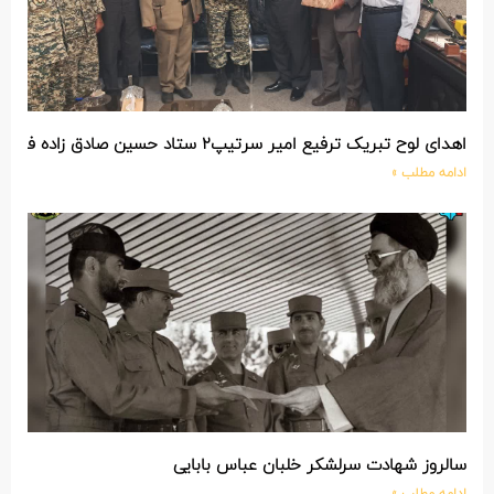
اهدای لوح تبریک ترفیع امیر سرتیپ۲ ستاد حسین صادق زاده فرمانده تیپ ۲۵ واکنش سریع شهید آبگون نزاجا مستقر در تبریز
ادامه مطلب »
سالروز شهادت سرلشکر خلبان عباس بابایی