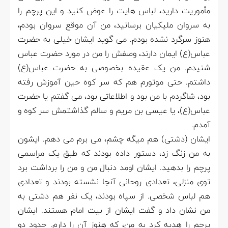
مأموریت دارید، لباس هایت را عوض کنید و این پرچم را
به سروان ملیکیان برسانید، من آن موقع سروان بودم،
هنوز سرگرد نشده بودم. می گوید ایشان خیلی به حضرت
عباس(ع) ایمان دارند، وصفش را من در مورد حضرت عباس
شنیدم. من یک عقیده بخصوصی به حضرت عباس(ع)
داشتم. حتی موتورم هم که سر کوه حین آموزش رفته
بود، شاگردم با من بود و اطلاعاتی بود، می گفتم یا حضرت
عباس(ع)، یا عیسی بن مریم و سالم گذاشتمش سر کوه و
آمدم.
ایشان (دشتی) هم میگه چشم، می برم می دهم. ایشون
به من زنگ زد، دستور داده بودند که طبق یک مراسمی
پرچم را بدهید. ایشان اومد دنبال من و من را برداشت برد
توی منزلی، تعدادی روحانی آنجا نشسته بودند و تعدادی
هم لباس شخصی. از سپاه بودند، یک نفر هم دشتی به
من نشان داد و گفت ایشان از بیت امام هستند. ایشان
پرچم را هدیه کرد به من، که هنوز آن را دارم. حدود دو