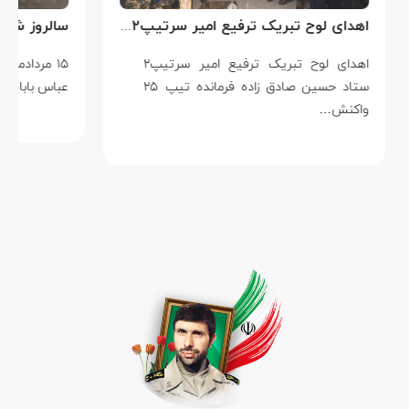
اهدای لوح تبریک ترفیع امیر سرتیپ۲ ستاد حسین صادق زاده فرمانده تیپ ۲۵ واکنش سریع شهید آبگون نزاجا مستقر در تبریز
اهدای لوح تبریک ترفیع امیر سرتیپ۲
۱۵ مردادماه
ستاد حسین صادق زاده فرمانده تیپ ۲۵
عباس بابایی است ک
واکنش…