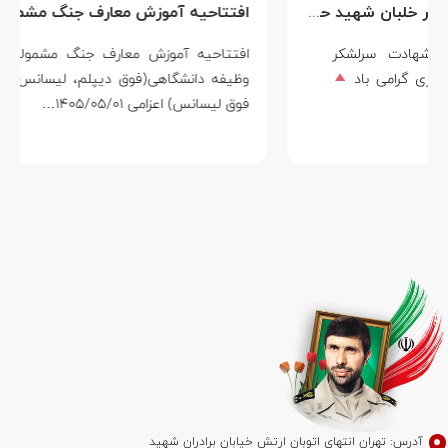
افتتاحیه آموزش معارف جنگ مشمولین وظیفه دانشگاهی در اردوگاه مرکز آموزش شهدای وظیفه نداجا خارج از شهر سیرجان
افتتاحیه آموزش معارف جنگ مشمولین
طلایه‌داران
وظیفه دانشگاهی(فوق دیپلم، لیسانس و
ارتش در دفاع ا
فوق لیسانس) اعزامی ۱۴۰۵/۰۵/۰۱…
مردادماه، روز ب
آدرس: تهران انتهای اتوبان ارتش خیابان برادران شهید