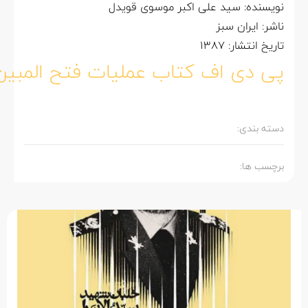
نویسنده: سید علی اکبر موسوی قویدل
ناشر: ایران سبز
تاریخ انتشار: 1387
پی دی اف کتاب عملیات فتح المبین
دسته بندی:
برچسب ها: