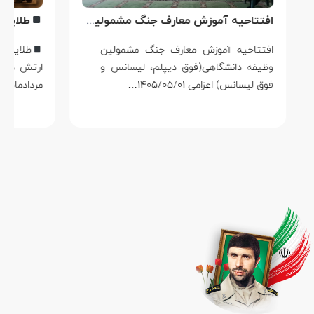
افتتاحیه آموزش معارف جنگ مشمولین وظیفه دانشگاهی در اردوگاه مرکز آموزش شهدای وظیفه نداجا خارج از شهر سیرجان
افتتاحیه آموزش معارف جنگ مشمولین
طلایه‌دار
وظیفه دانشگاهی(فوق دیپلم، لیسانس و
ارتش در دفاع 
فوق لیسانس) اعزامی ۱۴۰۵/۰۵/۰۱…
مردادماه، روز