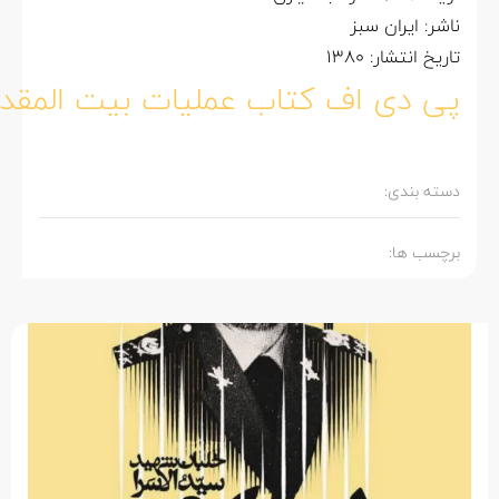
اشر: ایران سبز
اریخ انتشار: 1380
ی دی اف کتاب عملیات بیت المقدس
سته بندی:
رچسب ها: