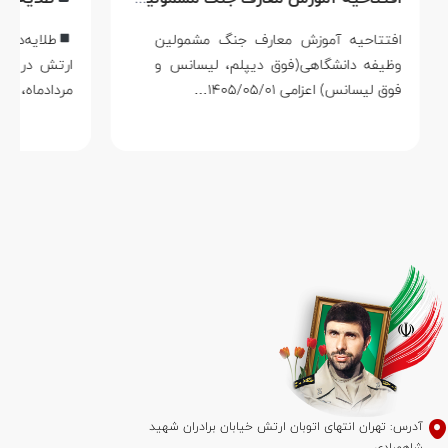
افتتاحیه آموزش معارف جنگ مشمولین
طلایه‌داران حر
وظیفه دانشگاهی(فوق دیپلم، لیسانس و
ارتش در دفاع از حر
فوق لیسانس) اعزامی ۱۴۰۵/۰۵/۰۱…
مردادماه، روز بزرگد
س: تهران انتهای اتوبان ارتش خیابان برادران شهید