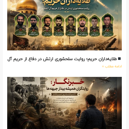
طلایه‌داران حریم؛ روایت سلحشوری ارتش در دفاع از حریم آل‌الله
امه مطلب »