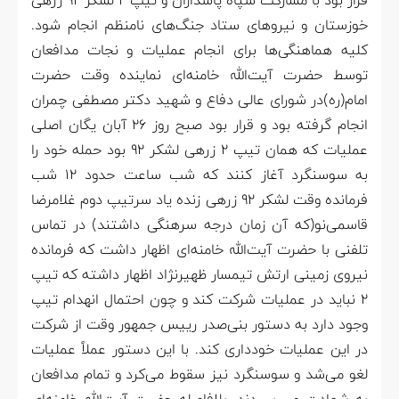
قرار بود با مشارکت سپاه پاسداران و تیپ ۲ لشکر ۹۲ زرهی
خوزستان و نیروهای ستاد جنگ‌های نامنظم انجام شود.
کلیه هماهنگی‌ها برای انجام عملیات و نجات مدافعان
توسط حضرت آیت‌الله خامنه‌ای نماینده وقت حضرت
امام(ره)در شورای عالی دفاع و شهید دکتر مصطفی چمران
انجام گرفته بود و قرار بود صبح روز ۲۶ آبان یگان اصلی
عملیات که همان تیپ ۲ زرهی لشکر ۹۲ بود حمله خود را
به سوسنگرد آغاز کنند که شب ساعت حدود ۱۲ شب
فرمانده وقت لشکر ۹۲ زرهی زنده یاد سرتیپ دوم غلامرضا
قاسمی‌نو(که آن زمان درجه سرهنگی داشتند) در تماس
تلفنی با حضرت آیت‌الله خامنه‌ای اظهار داشت که فرمانده
نیروی زمینی ارتش تیمسار ظهیرنژاد اظهار داشته که تیپ
۲ نباید در عملیات شرکت کند و چون احتمال انهدام تیپ
وجود دارد به دستور بنی‌صدر رییس جمهور وقت از شرکت
در این عملیات خودداری کند. با این دستور عملاً عملیات
لغو می‌شد و سوسنگرد نیز سقوط می‌کرد و تمام مدافعان