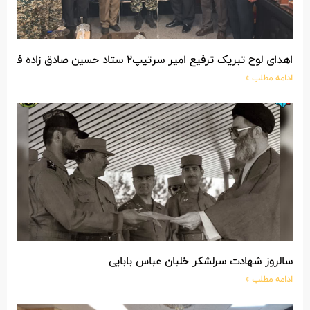
اهدای لوح تبریک ترفیع امیر سرتیپ۲ ستاد حسین صادق زاده فرمانده تیپ ۲۵ واکنش سریع شهید آبگون نزاجا مستقر در تبریز
ادامه مطلب »
سالروز شهادت سرلشکر خلبان عباس بابایی
ادامه مطلب »