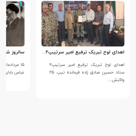
اهدای لوح تبریک ترفیع امیر سرتیپ۲ ستاد حسین صادق زاده فرمانده تیپ ۲۵ واکنش سریع شهید آبگون نزاجا مستقر در تبریز
اهدای لوح تبریک ترفیع امیر سرتیپ۲
۱۵ مردادماه
ستاد حسین صادق زاده فرمانده تیپ ۲۵
عباس بابایی است ک
واکنش…